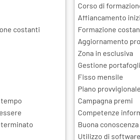
Corso di formazione 
Affiancamento iniz
ione costanti
Formazione costan
Aggiornamento pro
Zona in esclusiva
Gestione portafogli
Fisso mensile
Piano provvigional
a tempo
Campagna premi
 essere
Competenze infor
eterminato
Buona conoscenza d
Utilizzo di softwar