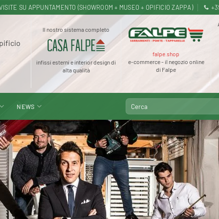
.30 · VISITE SU APPUNTAMENTO (SHOWROOM + MUSEO + OPIFICIO ZAPPA)
+3
Il nostro sistema completo
pificio
falpe.shop
e-commerce - il negozio online
infissi esterni e interior design di
di Falpe
alta qualità
Cerca:
NEWS