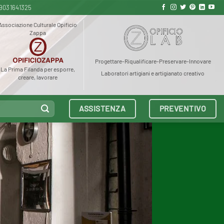
9031641325
Associazione Culturale Opificio
Zappa
Progettare-Riqualificare-Preservare-Innovare
La Prima Filanda per esporre,
Laboratori artigiani e artigianato creativo
creare, lavorare
ASSISTENZA
PREVENTIVO