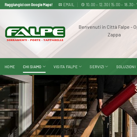
Salta
EMAIL
10.00 – 12.30 | 15.00 – 18
Raggiungici con Google Maps!
ai
contenuti
Benvenuti in Città Falpe - O
Zappa
HOME
CHI SIAMO
VISITA FALPE
SERVIZI
SOLUZIONI