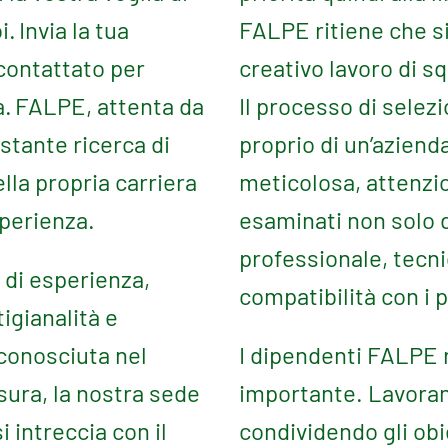
i.
Invia la tua
FALPE ritiene che si
icontattato per
creativo lavoro di s
a.
FALPE, attenta da
Il processo di selez
ostante ricerca di
proprio di un’aziend
lla propria carriera
meticolosa, attenzio
perienza.
esaminati non solo d
professionale, tecn
di esperienza,
compatibilità con i pr
igianalità e
iconosciuta nel
I dipendenti FALPE 
sura, la nostra sede
importante. Lavoran
i intreccia con il
condividendo gli obi