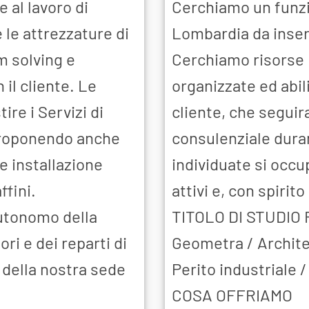
 al lavoro di
Cerchiamo un funzi
e le attrezzature di
Lombardia da inseri
m solving e
Cerchiamo risorse 
il cliente. Le
organizzate ed abil
ire i Servizi di
cliente, che segui
 proponendo anche
consulenziale duran
 installazione
individuate si occu
ffini.
attivi e, con spirito
utonomo della
TITOLO DI STUDIO
i e dei reparti di
Geometra / Archite
 della nostra sede
Perito industriale 
COSA OFFRIAMO