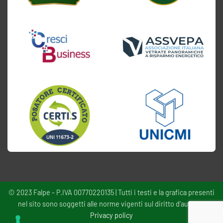
© 2023 Falpe - P.IVA 00770220135 | Tutti i testi e la grafica presenti
nel sito sono soggetti alle norme vigenti sul diritto d'autore -
Privacy policy