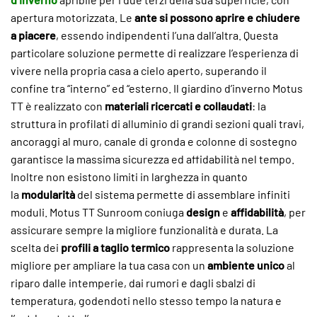
apertura motorizzata. Le
ante si possono aprire e chiudere
a piacere
, essendo indipendenti l’una dall’altra. Questa
particolare soluzione permette di realizzare l’esperienza di
vivere nella propria casa a cielo aperto, superando il
confine tra “interno” ed “esterno. Il giardino d’inverno Motus
TT è realizzato con
materiali ricercati e collaudati
: la
struttura in profilati di alluminio di grandi sezioni quali travi,
ancoraggi al muro, canale di gronda e colonne di sostegno
garantisce la massima sicurezza ed affidabilità nel tempo.
Inoltre non esistono limiti in larghezza in quanto
la
modularità
del sistema permette di assemblare infiniti
moduli. Motus TT Sunroom coniuga
design
e
affidabilità
, per
assicurare sempre la migliore funzionalità e durata. La
scelta dei
profili a taglio termico
rappresenta la soluzione
migliore per ampliare la tua casa con un
ambiente unico
al
riparo dalle intemperie, dai rumori e dagli sbalzi di
temperatura, godendoti nello stesso tempo la natura e