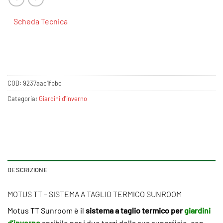
Scheda Tecnica
COD:
9237aac1fbbc
Categoria:
Giardini d'inverno
DESCRIZIONE
MOTUS TT – SISTEMA A TAGLIO TERMICO SUNROOM
Motus TT Sunroom è il
sistema a taglio termico per
giardini
d’inverno
apribile per i due terzi della sua superficie, con