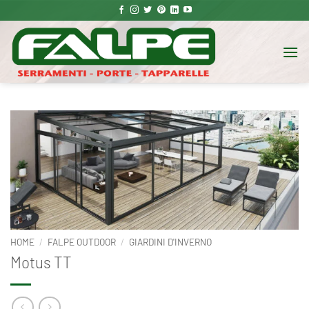
Salta
ai
contenuti
HOME
/
FALPE OUTDOOR
/
GIARDINI D'INVERNO
Motus TT