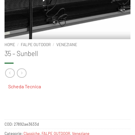
HOME
/
FALPE OUTDOOR
/
VENEZIANE
35 – Sunbell
Scheda Tecnica
COD:
27892ae3633d
Categorie:
Classiche
,
FALPE OUTDOOR
,
Veneziane