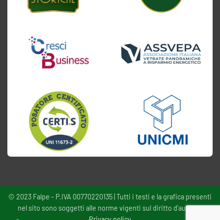
© 2023 Falpe - P.IVA 00770220135 | Tutti i testi e la grafica presenti
nel sito sono soggetti alle norme vigenti sul diritto d'autore -
Privacy policy