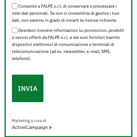
Consento a FALPE s.r.l. di conservare e processare i
miei dati personali. Se non ci consentirai di gestire i tuoi
dati, non saremo in grado di inviarti le risorse richieste.
Desidero ricevere informazioni su promozioni, prodotti
e servizi offerti da FALPE s.r.l. e dai suoi fornitori tramite
dispositivi elettronici di comunicazione o terminali di
telecomunicazione (ad es. newsletter, e-mail, SMS,
telefono).
INVIA
Marketing a cura di
ActiveCampaign