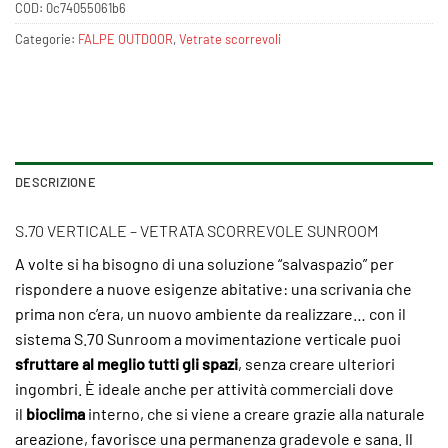
COD:
0c74055061b6
Categorie:
FALPE OUTDOOR
,
Vetrate scorrevoli
DESCRIZIONE
S.70 VERTICALE – VETRATA SCORREVOLE SUNROOM
A volte si ha bisogno di una soluzione “salvaspazio” per
rispondere a nuove esigenze abitative: una scrivania che
prima non c’era, un nuovo ambiente da realizzare… con il
sistema S.70 Sunroom a movimentazione verticale puoi
sfruttare al meglio tutti gli spazi
, senza creare ulteriori
ingombri. È ideale anche per attività commerciali dove
il
bioclima
interno, che si viene a creare grazie alla naturale
areazione, favorisce una permanenza gradevole e sana. Il