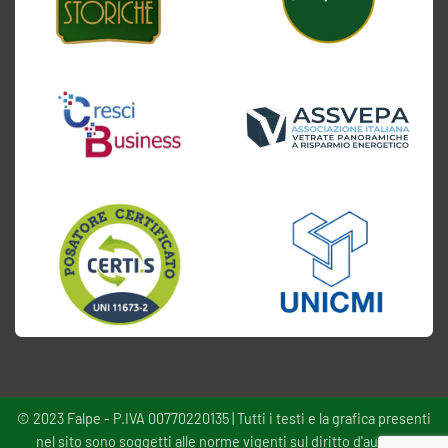
© 2023 Falpe - P.IVA 00770220135 | Tutti i testi e la grafica presenti
nel sito sono soggetti alle norme vigenti sul diritto d'autore -