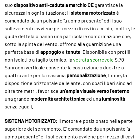
suo
dispositivo anti-caduta a marchio CE
garantisce la
sicurezza in ogni situazione: il
sistema motorizzato
è
comandato da un pulsante “a uomo presente” ed il suo
sollevamento avviene per mezzo di cavi in acciaio. Inoltre, le
guide del telaio hanno una particolare conformazione che,
sotto la spinta del vento, offrono alla guarnizione una
perfetta base di
appoggio
e
tenuta
. Disponibile con profili
non isolati o a taglio termico, la
vetrata scorrevole
S.70
Sunroom verticale consente la costruzione a due, tre o
quattro ante per la massima
personalizzazione
. Infine, la
disposizione orizzontale delle ante, con spazi liberi sino ad
oltre tre metri, favorisce
un’ampia visuale verso l’esterno
,
una grande
modernità architettonica
ed una
luminosità
senza eguali.
SISTEMA MOTORIZZATO:
il motore è posizionato nella parte
superiore del serramento. E’ comandato da un pulsante “a
uomo presente” e il sollevamento avviene per mezzo di cavi