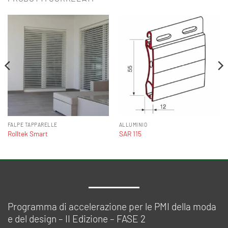
FALPE TAPPARELLE
ALLUMINIO
Rolltek Smart
SAR 115
Programma di accelerazione per le PMI della moda
e del design – II Edizione – FASE 2