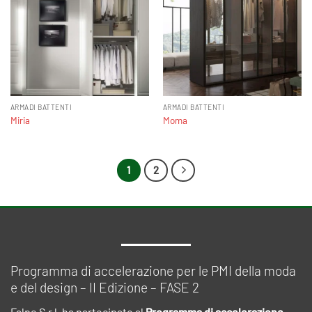
ARMADI BATTENTI
ARMADI BATTENTI
Miria
Moma
1
2
Programma di accelerazione per le PMI della moda
e del design – II Edizione – FASE 2
Falpe S.r.l. ha partecipato al
Programma di accelerazione