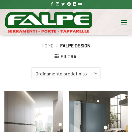
Salta
ai
contenuti
HOME
/
FALPE DESIGN
FILTRA