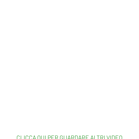
CLICCA QUI PER GUARDARE ALTRI VIDEO