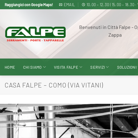
Salta
EMAIL
10.00 – 12.30 | 15.00 – 18
Raggiungici con Google Maps!
ai
contenuti
Benvenuti in Città Falpe - O
Zappa
HOME
CHI SIAMO
VISITA FALPE
SERVIZI
SOLUZIONI
CASA FALPE – COMO (VIA VITANI)