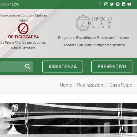
9031641325
Associazione Culturale Opificio
Zappa
Progettare-Riqualificare-Preservare-Innovare
La Prima Filanda per esporre,
Laboratori artigiani e artigianato creativo
creare, lavorare
ASSISTENZA
PREVENTIVO
Home
/
Realizzazioni
/
Casa Falpe