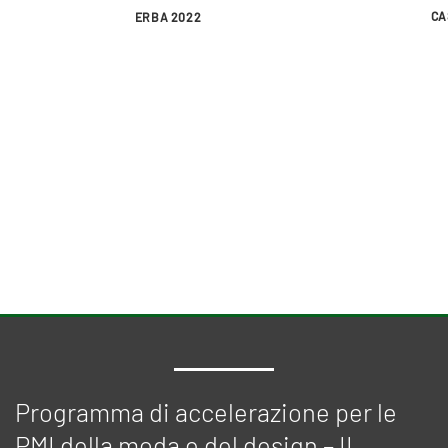
CA
ERBA 2022
Programma di accelerazione per le
PMI della moda e del design – II