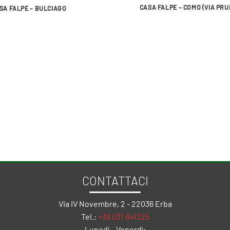
CASA FALPE – COMO (VIA PR
SA FALPE – BULCIAGO
CONTATTACI
Via IV Novembre, 2 - 22036 Erba
Tel.:
+39 031 641325
Lunedì – Venerdì: