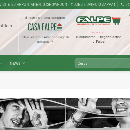
.30 · VISITE SU APPUNTAMENTO (SHOWROOM + MUSEO + OPIFICIO ZAPPA)
+3
Il nostro sistema completo
pificio
falpe.shop
e-commerce - il negozio online
infissi esterni e interior design di
di Falpe
alta qualità
Cerca:
NEWS