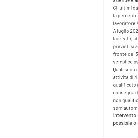
Gli ultimi 
la percentua
lavoratore 
A luglio 20
laureato, si
previsti si 
fronte del 3
semplice as
Quali sono 
attività di 
qualificato 
consegna di 
non qualific
semiautomat
Intervento 
possibile o