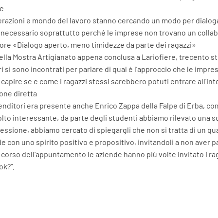
e
azioni e mondo del lavoro stanno cercando un modo per dialogare
necessario soprattutto perché le imprese non trovano un collab
ore «Dialogo aperto, meno timidezze da parte dei ragazzi»
ella Mostra Artigianato appena conclusa a Lariofiere, trecento stud
i si sono incontrati per parlare di qual è l’approccio che le impr
r capire se e come i ragazzi stessi sarebbero potuti entrare all’i
ione diretta
renditori era presente anche Enrico Zappa della Falpe di Erba, c
lto interessante, da parte degli studenti abbiamo rilevato una s
ressione, abbiamo cercato di spiegargli che non si tratta di un qu
de con uno spirito positivo e propositivo, invitandoli a non aver p
 corso dell’appuntamento le aziende hanno più volte invitato i rag
ok?”.