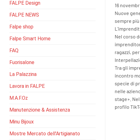
FALPE Design
16 novembr
Nuove gener
FALPE NEWS
sempre più 
Falpe shop
L’imprendit
Nel corso d
Falpe Smart Home
imprenditor
FAQ
ragazzi, pe
Interpellaz
Fuorisalone
Tra gli imp
La Palazzina
incontro mo
specie di p
Lavora in FALPE
nelle azien
M.A.F.Oz
stage». Nel
profilo TikT
Manutenzione & Assistenza
Minu Bijoux
Mostre Mercato dell'Artigianato