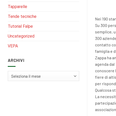
Tapparelle
Tende tecniche
Nei 190 sta
Su 300 pers
Tutorial Falpe
semplice, u
Uncategorized
300 aziende
contatto con
VEPA
famiglia e 
Zappa ha an
ARCHIVI
agenda dal 
conoscere l
Archivi
fiere di al
per rispond
Qualcosa s
La necessit
partecipazio
associazioni