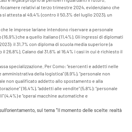
Infocamere relativi al terzo trimestre 2024, evidenziano che
a si attesta al 49,4% (contro il 50,3% del luglio 2023), un
i che le imprese lariane intendono riservare a personale
 (16,9%) che a quello italiano (11,4%). Gli ingressi di diplomati
o 2023): il 31,7% con diploma di scuola media superiore (a
il 26,8%). Calano dal 31,6% al 16,4% i casi in cui è richiesto il
assa specializzazione. Per Como: “esercenti e addetti nelle
one amministrativa della logistica” (8,9%), “personale non
sonale non qualificato addetto allo spostamento e alla
torazione” (16,4%), “addetti alle vendite” (5,8%); “personale
nsili” (4,4%) e “operai macchine automatiche e
 sull’orientamento, sul tema “Il momento delle scelte: realtà