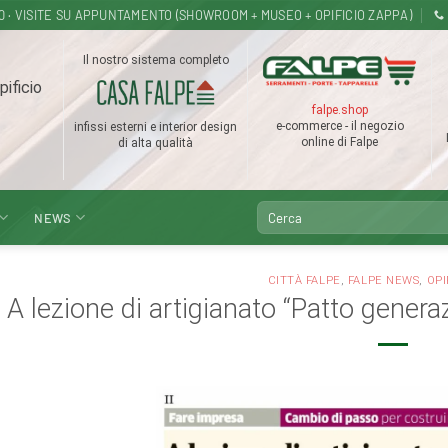
18.30 · VISITE SU APPUNTAMENTO (SHOWROOM + MUSEO + OPIFICIO ZAPPA)
Il nostro sistema completo
pificio
falpe.shop
e-commerce - il negozio
infissi esterni e interior design
online di Falpe
di alta qualità
Cerca:
NEWS
CITTÀ FALPE
,
FALPE NEWS
,
OPI
A lezione di artigianato “Patto gener