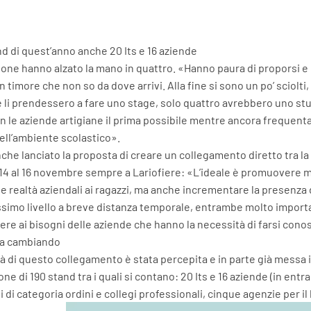
nd di quest’anno anche 20 Its e 16 aziende
one hanno alzato la mano in quattro. «Hanno paura di proporsi e
n timore che non so da dove arrivi. Alla fine si sono un po’ scio
 li prendessero a fare uno stage, solo quattro avrebbero uno stu
 le aziende artigiane il prima possibile mentre ancora frequentano
dell’ambiente scolastico».
che lanciato la proposta di creare un collegamento diretto tra la
14 al 16 novembre sempre a Lariofiere: «L’ideale è promuovere m
e realtà aziendali ai ragazzi, ma anche incrementare la presenza 
tissimo livello a breve distanza temporale, entrambe molto importan
ere ai bisogni delle aziende che hanno la necessità di farsi conos
ta cambiando
à di questo collegamento è stata percepita e in parte già messa in
ne di 190 stand tra i quali si contano: 20 Its e 16 aziende (in entr
 di categoria ordini e collegi professionali, cinque agenzie per il