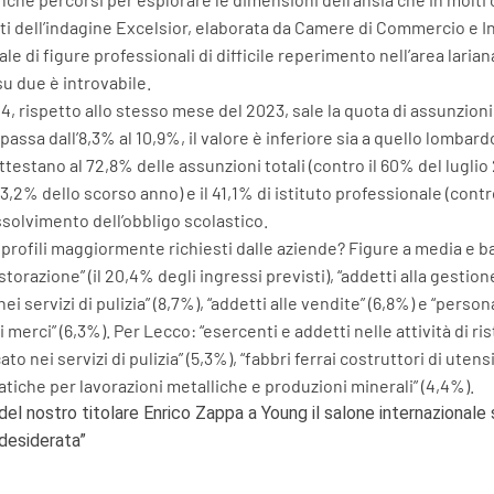
dati dell’indagine Excelsior, elaborata da Camere di Commercio e 
le di figure professionali di difficile reperimento nell’area larian
su due è introvabile.
24, rispetto allo stesso mese del 2023, sale la quota di assunzion
 passa dall’8,3% al 10,9%, il valore è inferiore sia a quello lombardo
attestano al 72,8% delle assunzioni totali (contro il 60% del lugli
3,2% dello scorso anno) e il 41,1% di istituto professionale (contro 
solvimento dell’obbligo scolastico.
i profili maggiormente richiesti dalle aziende? Figure a media e b
ristorazione” (il 20,4% degli ingressi previsti), “addetti alla gesti
nei servizi di pulizia” (8,7%), “addetti alle vendite” (6,8%) e “per
merci” (6,3%). Per Lecco: “esercenti e addetti nelle attività di ris
ato nei servizi di pulizia” (5,3%), “fabbri ferrai costruttori di ute
iche per lavorazioni metalliche e produzioni minerali” (4,4%).
del nostro titolare Enrico Zappa a Young il salone internazionale
 desiderata”