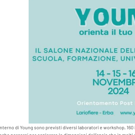
interno di Young sono previsti diversi laboratori e workshop, 160
che percorsi per esplorare le dimensioni dell’ansia che in molti ca