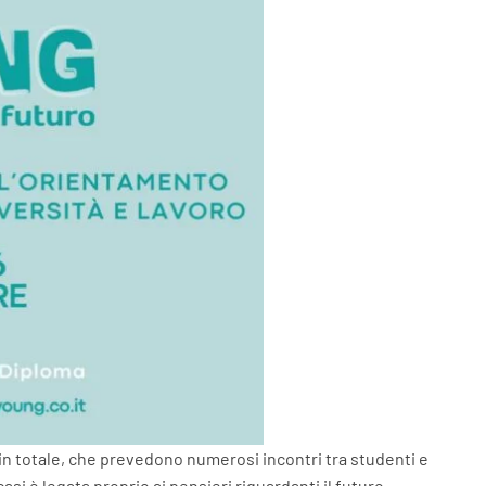
 in totale, che prevedono numerosi incontri tra studenti e
si è legata proprio ai pensieri riguardanti il futuro.