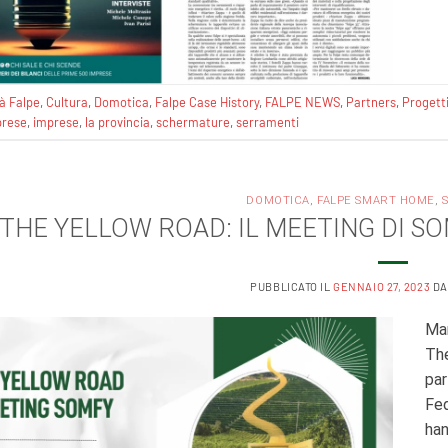
tà Falpe
,
Cultura
,
Domotica
,
Falpe Case History
,
FALPE NEWS
,
Partners
,
Progett
prese
,
imprese
,
la provincia
,
schermature
,
serramenti
DOMOTICA
,
FALPE SMART HOME
,
THE YELLOW ROAD: IL MEETING DI 
PUBBLICATO IL
GENNAIO 27, 2023
D
Mar
The
par
Fed
han