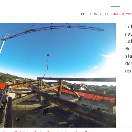
PUBBLICATO IL
FEBBRAIO 8, 20
Lof
ris
Lof
Bri
sta
del
rei