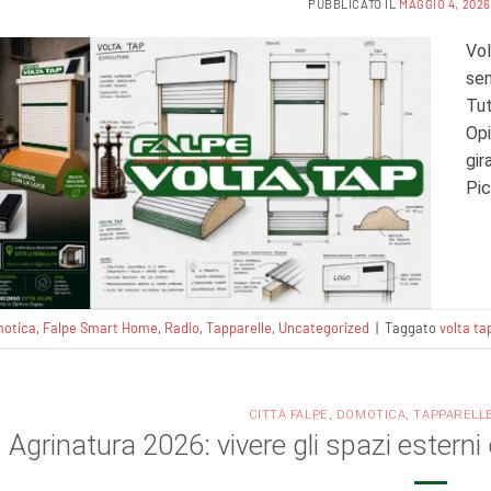
PUBBLICATO IL
MAGGIO 4, 2026
Vol
sen
Tut
Opi
gir
Pic
otica
,
Falpe Smart Home
,
Radio
,
Tapparelle
,
Uncategorized
|
Taggato
volta ta
CITTÀ FALPE
,
DOMOTICA
,
TAPPARELL
Agrinatura 2026: vivere gli spazi esterni