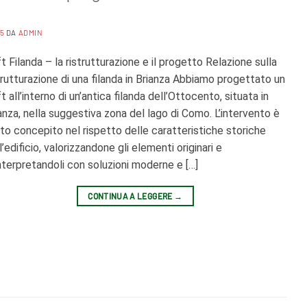
25
DA
ADMIN
t Filanda – la ristrutturazione e il progetto Relazione sulla
trutturazione di una filanda in Brianza Abbiamo progettato un
t all’interno di un’antica filanda dell’Ottocento, situata in
anza, nella suggestiva zona del lago di Como. L’intervento è
to concepito nel rispetto delle caratteristiche storiche
l’edificio, valorizzandone gli elementi originari e
nterpretandoli con soluzioni moderne e […]
CONTINUA A LEGGERE
→