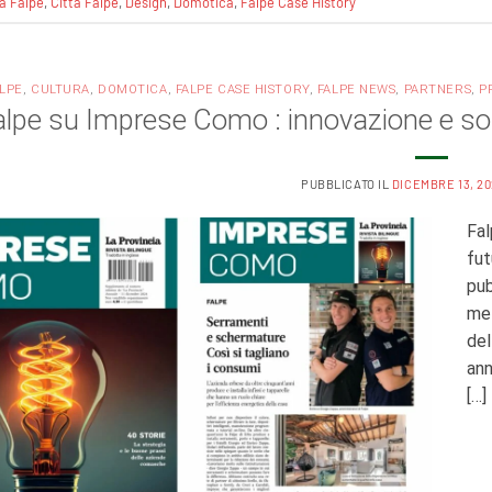
a Falpe
,
Città Falpe
,
Design
,
Domotica
,
Falpe Case History
ALPE
,
CULTURA
,
DOMOTICA
,
FALPE CASE HISTORY
,
FALPE NEWS
,
PARTNERS
,
P
lpe su Imprese Como : innovazione e sost
PUBBLICATO IL
DICEMBRE 13, 2
Fal
fut
pub
met
del
ann
[…]