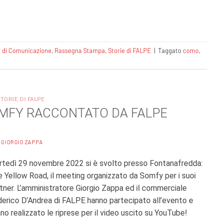
i di Comunicazione
,
Rassegna Stampa
,
Storie di FALPE
|
Taggato
como
,
STORIE DI FALPE
SOMFY RACCONTATO DA FALPE
A
GIORGIO ZAPPA
tedì 29 novembre 2022 si è svolto presso Fontanafredda:
 Yellow Road, il meeting organizzato da Somfy per i suoi
tner. L’amministratore Giorgio Zappa ed il commerciale
erico D’Andrea di FALPE hanno partecipato all’evento e
no realizzato le riprese per il video uscito su YouTube!