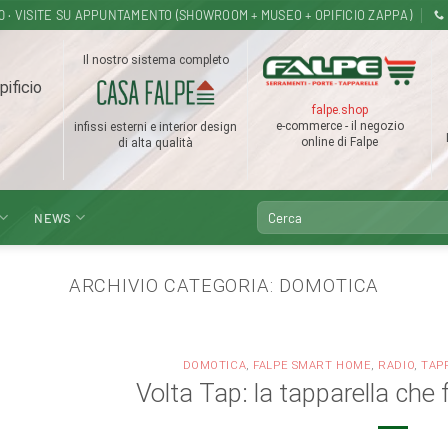
18.30 · VISITE SU APPUNTAMENTO (SHOWROOM + MUSEO + OPIFICIO ZAPPA)
Il nostro sistema completo
pificio
falpe.shop
e-commerce - il negozio
infissi esterni e interior design
online di Falpe
di alta qualità
Cerca:
NEWS
ARCHIVIO CATEGORIA:
DOMOTICA
DOMOTICA
,
FALPE SMART HOME
,
RADIO
,
TAP
Volta Tap: la tapparella che 