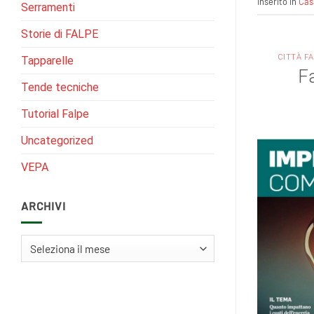
Inserito in
Cas
Serramenti
Storie di FALPE
CITTÀ F
Tapparelle
Fa
Tende tecniche
Tutorial Falpe
Uncategorized
VEPA
ARCHIVI
Archivi