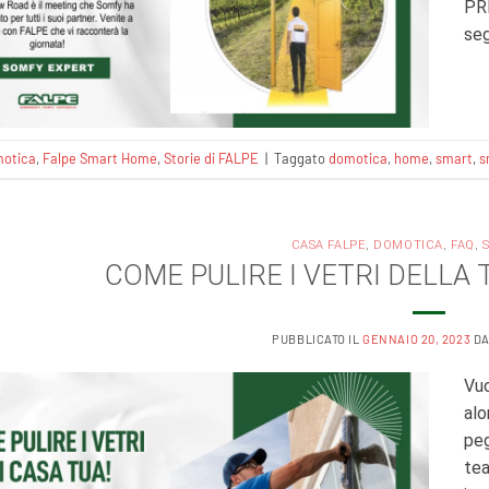
PR
seg
otica
,
Falpe Smart Home
,
Storie di FALPE
|
Taggato
domotica
,
home
,
smart
,
s
CASA FALPE
,
DOMOTICA
,
FAQ
,
COME PULIRE I VETRI DELLA 
PUBBLICATO IL
GENNAIO 20, 2023
D
Vuo
alo
peg
tea