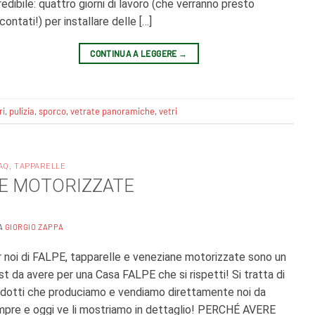
redibile: quattro giorni di lavoro (che verranno presto
contati!) per installare delle […]
CONTINUA A LEGGERE
→
ri
,
pulizia
,
sporco
,
vetrate panoramiche
,
vetri
AQ
,
TAPPARELLE
NE MOTORIZZATE
A
GIORGIO ZAPPA
 noi di FALPE, tapparelle e veneziane motorizzate sono un
t da avere per una Casa FALPE che si rispetti! Si tratta di
dotti che produciamo e vendiamo direttamente noi da
pre e oggi ve li mostriamo in dettaglio! PERCHÉ AVERE