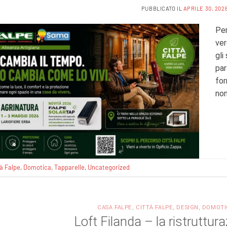
PUBBLICATO IL
APRILE 30, 202
Per
ver
gli
par
for
non
tà Falpe
,
Domotica
,
Tapparelle
,
Uncategorized
CASA FALPE
,
CITTÀ FALPE
,
DESIGN
,
DOMOTI
Loft Filanda – la ristruttura