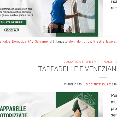
inc
rac
a Falpe
,
Domotica
,
FAQ
,
Serramenti
|
Taggato
aloni
,
domotica
,
finestre
,
lavavet
DOMOTICA
,
FALPE SMART HOME
,
F
TAPPARELLE E VENEZIA
PUBBLICATO IL
DICEMBRE 23, 2022
D
Per
mus
pro
sem