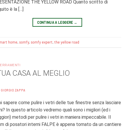
ESENTAZIONE THE YELLOW ROAD Quanto scritto di
uito è la […]
CONTINUA A LEGGERE
→
mart home
,
somfy
,
somfy expert
,
the yellow road
SERRAMENTI
TUA CASA AL MEGLIO
A
GIORGIO ZAPPA
i sapere come pulire i vetri delle tue finestre senza lasciare
ni? In questo articolo vedremo quali sono i migliori (ed i
giori) metodi per pulire i vetri in maniera impeccabile. Il
m di posatori interni FALPE è appena tornato da un cantiere