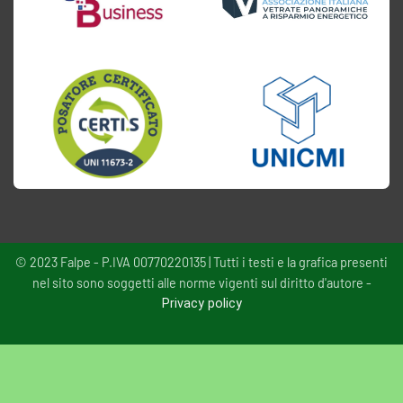
© 2023 Falpe - P.IVA 00770220135 | Tutti i testi e la grafica presenti
nel sito sono soggetti alle norme vigenti sul diritto d'autore -
Privacy policy