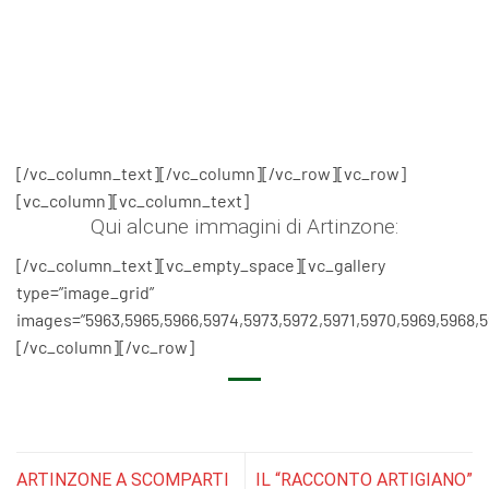
[/vc_column_text][/vc_column][/vc_row][vc_row]
[vc_column][vc_column_text]
Qui alcune immagini di Artinzone:
[/vc_column_text][vc_empty_space][vc_gallery
type=”image_grid”
images=”5963,5965,5966,5974,5973,5972,5971,5970,5969,5968,5
[/vc_column][/vc_row]
ARTINZONE A SCOMPARTI
IL “RACCONTO ARTIGIANO”