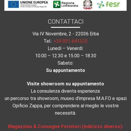
CONTATTACI
Via IV Novembre, 2 - 22036 Erba
Tel.:
+39 031 641325
Lunedì – Venerdì:
10.00 – 12.30 e 15.00 – 18.30
Sabato:
Su appuntamento
Visite showroom su appuntamento
La consulenza diventa esperienza:
un percorso tra showroom, museo d’impresa M.A.F.O e spazi
Opificio Zappa, per comprendere al meglio le vostre
necessità.
Magazzino & Consegne Fornitori (indirizzo diverso):