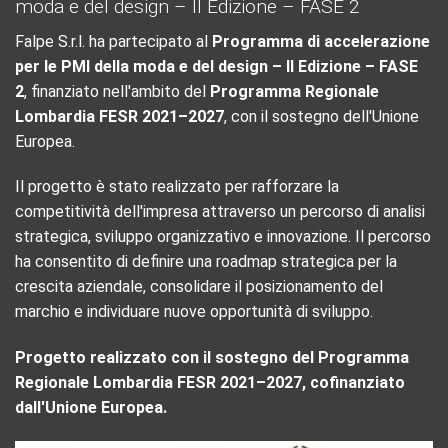
moda e del design – II Edizione – FASE 2
Falpe S.r.l. ha partecipato al
Programma di accelerazione
per le PMI della moda e del design – II Edizione – FASE
2
, finanziato nell'ambito del
Programma Regionale
Lombardia FESR 2021–2027
, con il sostegno dell'Unione
Europea.
Il progetto è stato realizzato per rafforzare la
competitività dell'impresa attraverso un percorso di analisi
strategica, sviluppo organizzativo e innovazione. Il percorso
ha consentito di definire una roadmap strategica per la
crescita aziendale, consolidare il posizionamento del
marchio e individuare nuove opportunità di sviluppo.
Progetto realizzato con il sostegno del Programma
Regionale Lombardia FESR 2021–2027, cofinanziato
dall'Unione Europea.