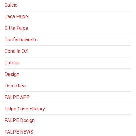
Calcio
Casa Falpe
Città Falpe
Confartigianato
Corsi In OZ
Cultura
Design
Domotica
FALPE APP
Falpe Case History
FALPE Design
FALPE NEWS