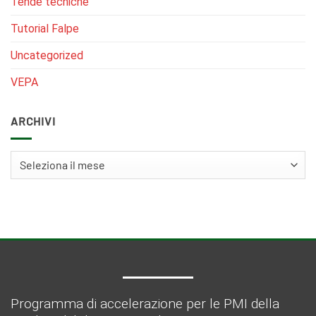
Tende tecniche
Tutorial Falpe
Uncategorized
VEPA
ARCHIVI
Archivi
Programma di accelerazione per le PMI della