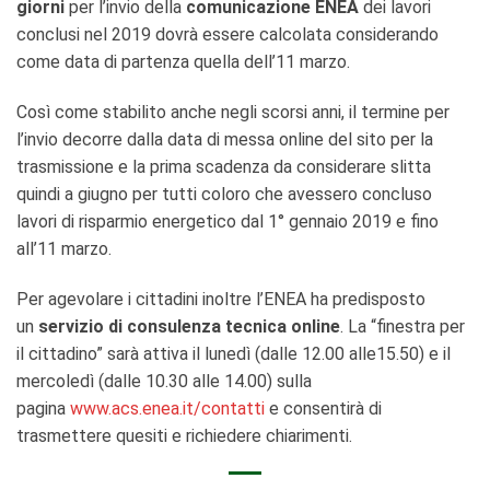
giorni
per l’invio della
comunicazione ENEA
dei lavori
conclusi nel 2019 dovrà essere calcolata considerando
come data di partenza quella dell’11 marzo.
Così come stabilito anche negli scorsi anni, il termine per
l’invio decorre dalla data di messa online del sito per la
trasmissione e la prima scadenza da considerare slitta
quindi a giugno per tutti coloro che avessero concluso
lavori di risparmio energetico dal 1° gennaio 2019 e fino
all’11 marzo.
Per agevolare i cittadini inoltre l’ENEA ha predisposto
un
servizio di consulenza tecnica online
. La “finestra per
il cittadino” sarà attiva il lunedì (dalle 12.00 alle15.50) e il
mercoledì (dalle 10.30 alle 14.00) sulla
pagina
www.acs.enea.it/contatti
e consentirà di
trasmettere quesiti e richiedere chiarimenti.