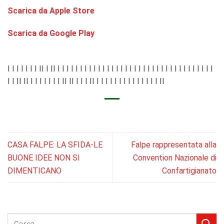
Scarica da Apple Store
Scarica da Google Play
I I I I I I I II I II I I I I I I I I I I I I I I I I I I I I I I I I I I I I I I I I I I I
I I II II I I I I I I I II II I I I II I I I I I I I I I I I I I I II
CASA FALPE: LA SFIDA-LE
Falpe rappresentata alla
BUONE IDEE NON SI
Convention Nazionale di
DIMENTICANO
Confartigianato