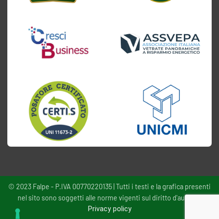
© 2023 Falpe - P.IVA 00770220135 | Tutti i testi e la grafica presenti
nel sito sono soggetti alle norme vigenti sul diritto d'autore -
Privacy policy