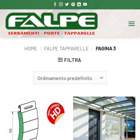
Salta
ai
contenuti
HOME
/
FALPE TAPPARELLE
/
PAGINA 3
FILTRA