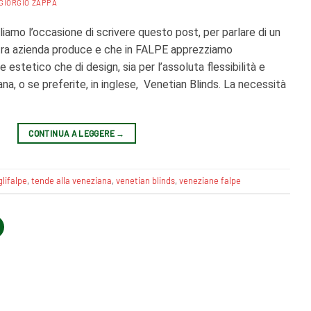
GIORGIO ZAPPA
mo l’occasione di scrivere questo post, per parlare di un
tra azienda produce e che in FALPE apprezziamo
e estetico che di design, sia per l’assoluta flessibilità e
ana, o se preferite, in inglese, Venetian Blinds. La necessità
CONTINUA A LEGGERE
→
lifalpe
,
tende alla veneziana
,
venetian blinds
,
veneziane falpe