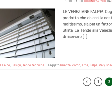
PUBBLICATO IL
GIUGNO 23, 2014
DA
LE VENEZIANE FALPE!: Coglia
prodotto che da anni la nos
moltissimo, sia per un fattor
utilità. Le Tende alla Venezi
di riservare […]
tà Falpe
,
Design
,
Tende tecniche
|
Taggato
brianza
,
como
,
erba
,
Falpe
,
italy
,
sceg
1
2