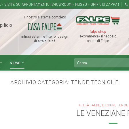
18.30 · VISITE SU APPUNTAMENTO (SHOWROOM + MUSEO + OPIFICIO ZAPPA)
Il nostro sistema completo
pificio
falpe.shop
e-commerce - il negozio
infissi esterni e interior design
online di Falpe
di alta qualità
Cerca:
NEWS
ARCHIVIO CATEGORIA:
TENDE TECNICHE
CITTÀ FALPE
,
DESIGN
,
TENDE
LE VENEZIANE 