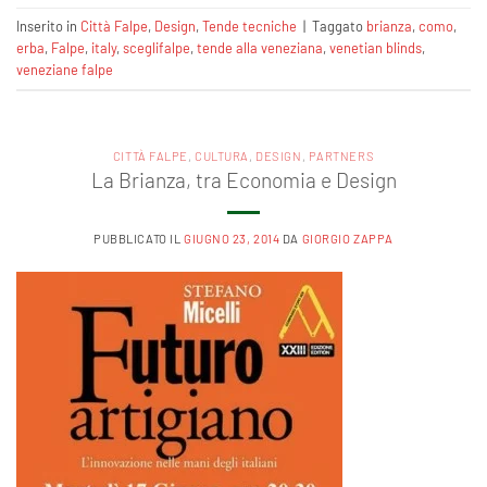
Inserito in
Città Falpe
,
Design
,
Tende tecniche
|
Taggato
brianza
,
como
,
erba
,
Falpe
,
italy
,
sceglifalpe
,
tende alla veneziana
,
venetian blinds
,
veneziane falpe
CITTÀ FALPE
,
CULTURA
,
DESIGN
,
PARTNERS
La Brianza, tra Economia e Design
PUBBLICATO IL
GIUGNO 23, 2014
DA
GIORGIO ZAPPA