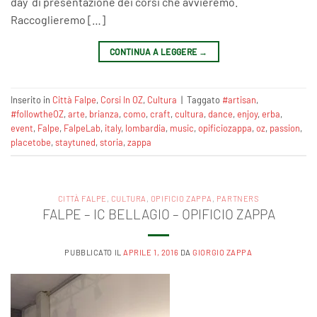
day di presentazione dei corsi che avvieremo.
Raccoglieremo […]
CONTINUA A LEGGERE
→
Inserito in
Città Falpe
,
Corsi In OZ
,
Cultura
|
Taggato
#artisan
,
#followtheOZ
,
arte
,
brianza
,
como
,
craft
,
cultura
,
dance
,
enjoy
,
erba
,
event
,
Falpe
,
FalpeLab
,
italy
,
lombardia
,
music
,
opificiozappa
,
oz
,
passion
,
placetobe
,
staytuned
,
storia
,
zappa
CITTÀ FALPE
,
CULTURA
,
OPIFICIO ZAPPA
,
PARTNERS
FALPE – IC BELLAGIO – OPIFICIO ZAPPA
PUBBLICATO IL
APRILE 1, 2016
DA
GIORGIO ZAPPA