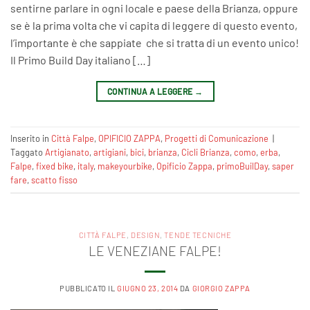
sentirne parlare in ogni locale e paese della Brianza, oppure
se è la prima volta che vi capita di leggere di questo evento,
l’importante è che sappiate che si tratta di un evento unico!
Il Primo Build Day italiano […]
CONTINUA A LEGGERE
→
Inserito in
Città Falpe
,
OPIFICIO ZAPPA
,
Progetti di Comunicazione
|
Taggato
Artigianato
,
artigiani
,
bici
,
brianza
,
Cicli Brianza
,
como
,
erba
,
Falpe
,
fixed bike
,
italy
,
makeyourbike
,
Opificio Zappa
,
primoBuilDay
,
saper
fare
,
scatto fisso
CITTÀ FALPE
,
DESIGN
,
TENDE TECNICHE
LE VENEZIANE FALPE!
PUBBLICATO IL
GIUGNO 23, 2014
DA
GIORGIO ZAPPA