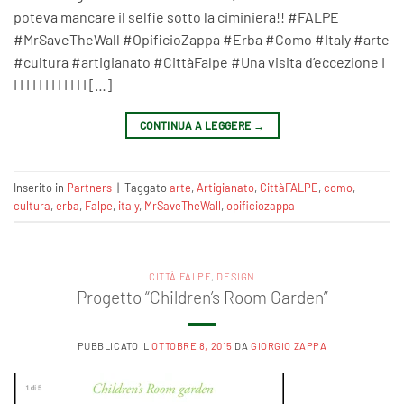
poteva mancare il selfie sotto la ciminiera!! #FALPE
#MrSaveTheWall #OpificioZappa #Erba #Como #Italy #arte
#cultura #artigianato #CittàFalpe #Una visita d’eccezione I
I I I I I I I I I I I I […]
CONTINUA A LEGGERE
→
Inserito in
Partners
|
Taggato
arte
,
Artigianato
,
CittàFALPE
,
como
,
cultura
,
erba
,
Falpe
,
italy
,
MrSaveTheWall
,
opificiozappa
CITTÀ FALPE
,
DESIGN
Progetto “Children’s Room Garden”
PUBBLICATO IL
OTTOBRE 8, 2015
DA
GIORGIO ZAPPA