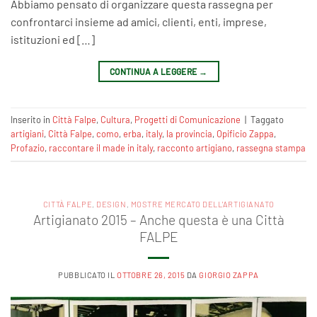
Abbiamo pensato di organizzare questa rassegna per
confrontarci insieme ad amici, clienti, enti, imprese,
istituzioni ed […]
CONTINUA A LEGGERE
→
Inserito in
Città Falpe
,
Cultura
,
Progetti di Comunicazione
|
Taggato
artigiani
,
Città Falpe
,
como
,
erba
,
italy
,
la provincia
,
Opificio Zappa
,
Profazio
,
raccontare il made in italy
,
racconto artigiano
,
rassegna stampa
CITTÀ FALPE
,
DESIGN
,
MOSTRE MERCATO DELL'ARTIGIANATO
Artigianato 2015 – Anche questa è una Città
FALPE
PUBBLICATO IL
OTTOBRE 26, 2015
DA
GIORGIO ZAPPA