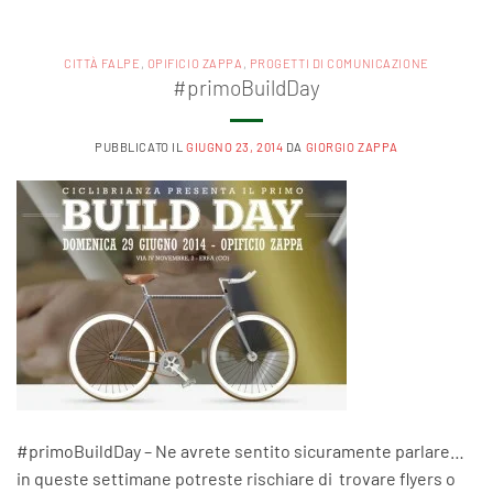
CITTÀ FALPE
,
OPIFICIO ZAPPA
,
PROGETTI DI COMUNICAZIONE
#primoBuildDay
PUBBLICATO IL
GIUGNO 23, 2014
DA
GIORGIO ZAPPA
#primoBuildDay – Ne avrete sentito sicuramente parlare…
in queste settimane potreste rischiare di trovare flyers o