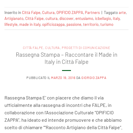
Inserito in
Città Falpe
,
Cultura
,
OPIFICIO ZAPPA
,
Partners
|
Taggato
arte
,
Artigianato
,
Città Falpe
,
cultura
,
discover
,
entusiamo
,
icbellagio
,
italy
,
lifestyle
,
made in italy
,
opificiozappa
,
passione
,
territorio
,
turismo
CITTÀ FALPE
,
CULTURA
,
PROGETTI DI COMUNICAZIONE
Rassegna Stampa – Raccontare il Made in
Italy in Città Falpe
PUBBLICATO IL
MARZO 19, 2016
DA
GIORGIO ZAPPA
Rassegna Stampa E’ con piacere che diamo il via
ufficialmente alla rassegna di incontri che FALPE, in
collaborazione con l’Associazione Culturale “OPIFICIO
ZAPPA”, ha ideato ed intende promuovere e che abbiamo
scelto di chiamare ““Racconto Artigiano della Città Falpe”.