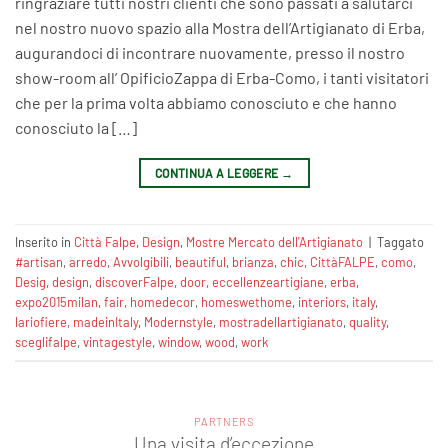
ringraziare tutti nostri clienti che sono passati a salutarci
nel nostro nuovo spazio alla Mostra dell’Artigianato di Erba,
augurandoci di incontrare nuovamente, presso il nostro
show-room all’ OpificioZappa di Erba-Como, i tanti visitatori
che per la prima volta abbiamo conosciuto e che hanno
conosciuto la […]
CONTINUA A LEGGERE
→
Inserito in
Città Falpe
,
Design
,
Mostre Mercato dell'Artigianato
|
Taggato
#artisan
,
arredo‬
,
Avvolgibili‬
,
beautiful
,
brianza
,
chic‬
,
CittàFALPE
,
como
,
Desig‬
,
design
,
discoverFalpe
,
door‬
,
eccellenzeartigiane‬
,
erba
,
expo2015milan
,
fair‬
,
homedecor‬
,
homeswethome‬
,
interiors‬
,
italy
,
lariofiere‬
,
madeinItaly‬
,
Modernstyle‬
,
mostradellartigianato‬
,
quality‬
,
sceglifalpe
,
vintagestyle‬
,
window
,
wood‬
,
work
PARTNERS
Una visita d’eccezione