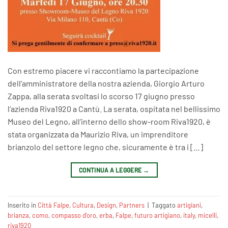
Con estremo piacere vi raccontiamo la partecipazione
dell’amministratore della nostra azienda, Giorgio Arturo
Zappa, alla serata svoltasi lo scorso 17 giugno presso
l’azienda Riva1920 a Cantù. La serata, ospitata nel bellissimo
Museo del Legno, all’interno dello show-room Riva1920, è
stata organizzata da Maurizio Riva, un imprenditore
brianzolo del settore legno che, sicuramente è tra i […]
CONTINUA A LEGGERE
→
Inserito in
Città Falpe
,
Cultura
,
Design
,
Partners
|
Taggato
artigiani
,
brianza
,
como
,
compasso d'oro
,
erba
,
Falpe
,
futuro artigiano
,
italy
,
micelli
,
riva1920