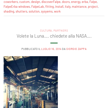
coworkers
,
custom
,
design
,
discoverFalpe
,
doors
,
energy
,
erba
,
Falpe
,
FalpeErba windows
,
FalpeLab
,
fitting
,
install
,
italy
,
maintance
,
project
,
shading
,
shutters
,
solution
,
sysyems
,
work
CULTURA
,
PARTNERS
Volete la Luna…. chiedete alla NASA….
PUBBLICATO IL
LUGLIO 16, 2014
DA
GIORGIO ZAPPA