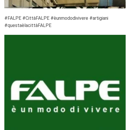
‪#‎FALPE‬ ‪#‎CittàFALPE‬ ‪#‎èunmododivivere‬ ‪#‎artigiani‬
‪#‎questaèlacittàFALPE‬