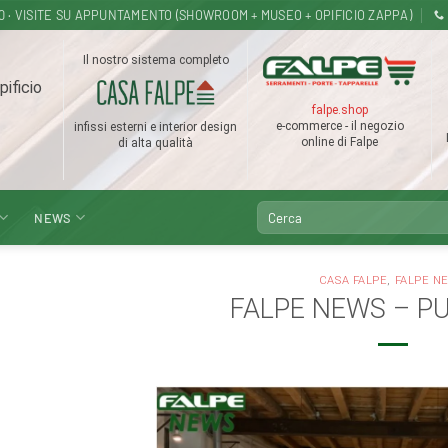
18.30 · VISITE SU APPUNTAMENTO (SHOWROOM + MUSEO + OPIFICIO ZAPPA)
Il nostro sistema completo
pificio
falpe.shop
e-commerce - il negozio
infissi esterni e interior design
online di Falpe
di alta qualità
Cerca:
NEWS
CASA FALPE
,
FALPE N
FALPE NEWS – P