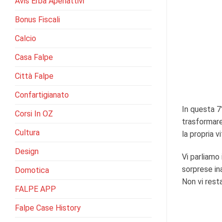
Avis Erba Aperiattivi
Bonus Fiscali
Calcio
Casa Falpe
Città Falpe
Confartigianato
In questa 7
Corsi In OZ
trasformare
Cultura
la propria v
Design
Vi parliamo 
sorprese in
Domotica
Non vi rest
FALPE APP
Falpe Case History