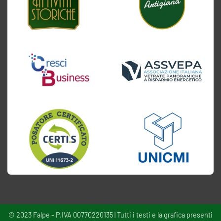
© 2023 Falpe - P.IVA 00770220135 | Tutti i testi e la grafica presenti