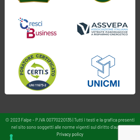
© 2023 Falpe - P.IVA 00770220135 | Tutti i testi e la grafica presenti
nel sito sono soggetti alle norme vigenti sul diritto d'autore -
Privacy policy