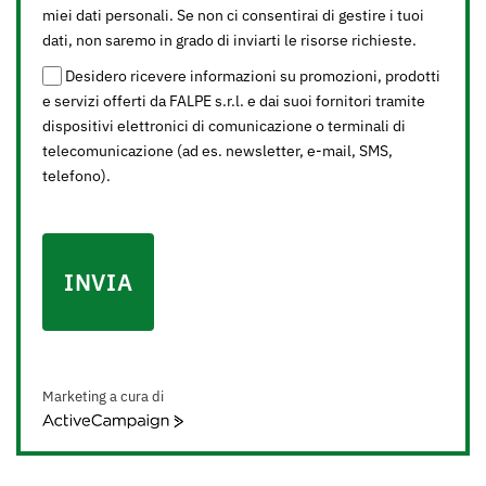
miei dati personali. Se non ci consentirai di gestire i tuoi
dati, non saremo in grado di inviarti le risorse richieste.
Desidero ricevere informazioni su promozioni, prodotti
e servizi offerti da FALPE s.r.l. e dai suoi fornitori tramite
dispositivi elettronici di comunicazione o terminali di
telecomunicazione (ad es. newsletter, e-mail, SMS,
telefono).
INVIA
Marketing a cura di
ActiveCampaign