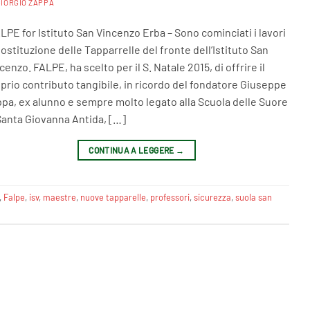
GIORGIO ZAPPA
PE for Istituto San Vincenzo Erba – Sono cominciati i lavori
sostituzione delle Tapparrelle del fronte dell’Istituto San
cenzo. FALPE, ha scelto per il S. Natale 2015, di offrire il
prio contributo tangibile, in ricordo del fondatore Giuseppe
pa, ex alunno e sempre molto legato alla Scuola delle Suore
Santa Giovanna Antida, […]
CONTINUA A LEGGERE
→
,
Falpe
,
isv
,
maestre
,
nuove tapparelle
,
professori
,
sicurezza
,
suola san