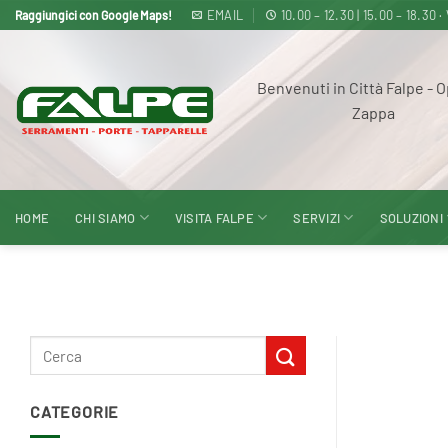
Salta
EMAIL
10.00 – 12.30 | 15.00 – 18
Raggiungici con Google Maps!
ai
contenuti
Benvenuti in Città Falpe - O
Zappa
HOME
CHI SIAMO
VISITA FALPE
SERVIZI
SOLUZIONI
CATEGORIE