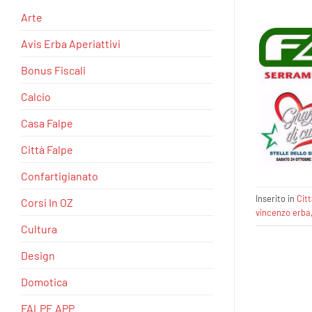
Arte
Avis Erba Aperiattivi
Bonus Fiscali
Calcio
Casa Falpe
Città Falpe
Confartigianato
Inserito in
Cit
Corsi In OZ
vincenzo erba
Cultura
Design
Domotica
FALPE APP