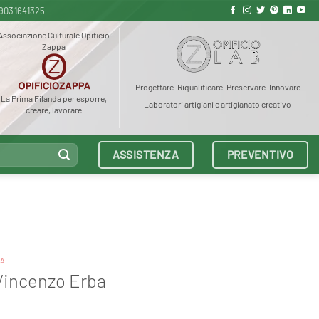
9031641325
Associazione Culturale Opificio
Zappa
Progettare-Riqualificare-Preservare-Innovare
La Prima Filanda per esporre,
Laboratori artigiani e artigianato creativo
creare, lavorare
ASSISTENZA
PREVENTIVO
A
 Vincenzo Erba