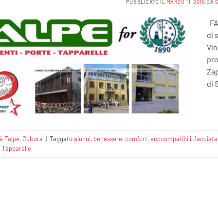
PUBBLICATO IL
MARZO 11, 2016
DA
FAL
di 
Vin
pro
Zap
di 
tà Falpe
,
Cultura
|
Taggato
alunni
,
benessere
,
comfort
,
ecocompatibili
,
facciata
,
Tapparelle