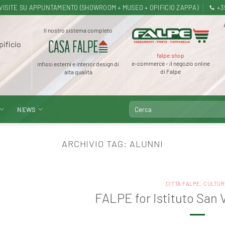
.30 · VISITE SU APPUNTAMENTO (SHOWROOM + MUSEO + OPIFICIO ZAPPA)
+3
Il nostro sistema completo
pificio
falpe.shop
e-commerce - il negozio online
infissi esterni e interior design di
di Falpe
alta qualità
Cerca:
NEWS
ARCHIVIO TAG:
ALUNNI
CITTÀ FALPE
,
CULTUR
FALPE for Istituto San