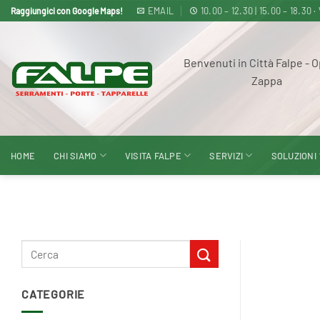
Salta
EMAIL
10.00 – 12.30 | 15.00 – 18
Raggiungici con Google Maps!
ai
contenuti
Benvenuti in Città Falpe - O
Zappa
HOME
CHI SIAMO
VISITA FALPE
SERVIZI
SOLUZIONI
CATEGORIE