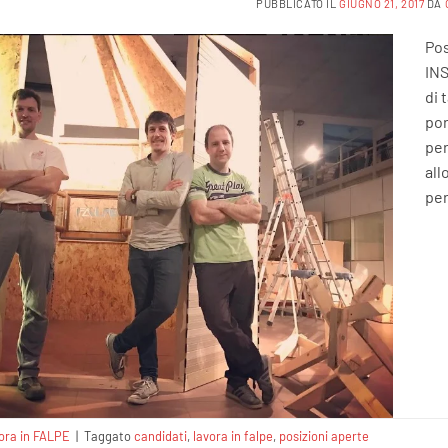
PUBBLICATO IL
GIUGNO 21, 2017
DA
Po
INS
di 
por
per
all
per
ora in FALPE
|
Taggato
candidati
,
lavora in falpe
,
posizioni aperte