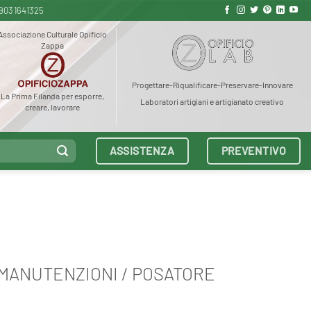
9031641325
Associazione Culturale Opificio
Zappa
Progettare-Riqualificare-Preservare-Innovare
La Prima Filanda per esporre,
Laboratori artigiani e artigianato creativo
creare, lavorare
ASSISTENZA
PREVENTIVO
MANUTENZIONI / POSATORE