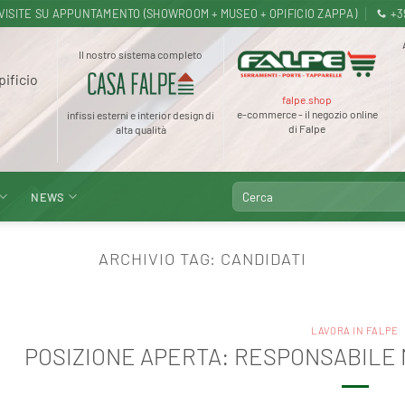
.30 · VISITE SU APPUNTAMENTO (SHOWROOM + MUSEO + OPIFICIO ZAPPA)
+3
Il nostro sistema completo
pificio
falpe.shop
e-commerce - il negozio online
infissi esterni e interior design di
di Falpe
alta qualità
Cerca:
NEWS
ARCHIVIO TAG:
CANDIDATI
LAVORA IN FALPE
POSIZIONE APERTA: RESPONSABILE 