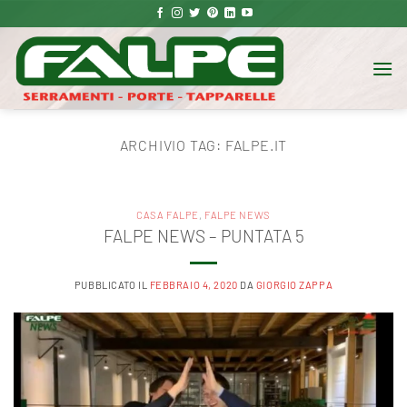
Salta
ai
contenuti
ARCHIVIO TAG:
FALPE.IT
CASA FALPE
,
FALPE NEWS
FALPE NEWS – PUNTATA 5
PUBBLICATO IL
FEBBRAIO 4, 2020
DA
GIORGIO ZAPPA