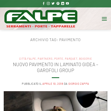
Salta
ai
contenuti
ARCHIVIO TAG:
PAVIMENTO
CITTÀ FALPE
,
PARTNERS
,
PORTE, PARQUET, BOISERIE
NUOVO PAVIMENTO IN LAMINATO GIDEA –
GAROFOLI GROUP
PUBBLICATO IL
APRILE 10, 2018
DA
GIORGIO ZAPPA