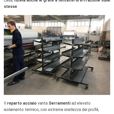
casa,
tutela anche le grate a tentativi di effrazione sulle
stesse
.
Il
reparto acciaio
vanta
Serramenti
ad elevato
isolamento termico, con estrema snellezza dei profili,