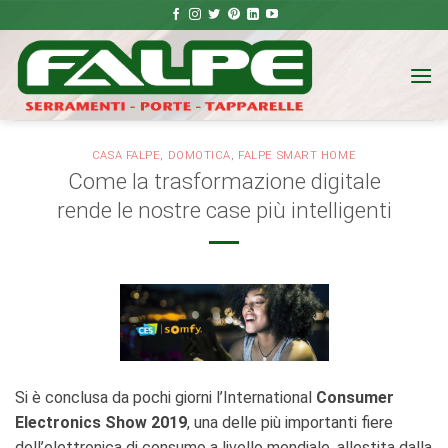
Salta
ai
contenuti
CASA FALPE
,
DOMOTICA
,
FALPE SMART HOME
Come la trasformazione digitale
rende le nostre case più intelligenti
Si è conclusa da pochi giorni l’International
Consumer
Electronics Show 2019
, una delle più importanti fiere
dell’elettronica di consumo a livello mondiale, allestita dalla