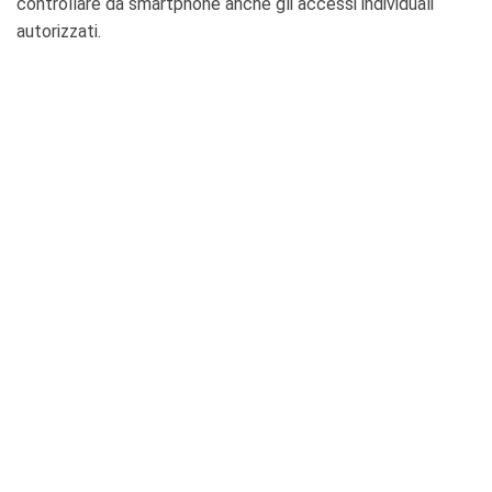
controllare da smartphone anche gli accessi individuali
autorizzati.