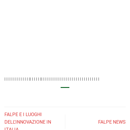
I I I I I I I I I I I I II I I I I II I I I I I I I I I I I I I I I I I I I I I I I I I I I I
FALPE E I LUOGHI
DELL’INNOVAZIONE IN
FALPE NEWS
ITALIA