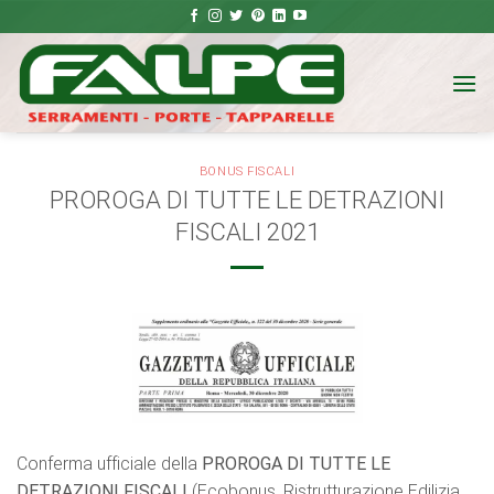
Salta
ai
contenuti
BONUS FISCALI
PROROGA DI TUTTE LE DETRAZIONI
FISCALI 2021
Conferma ufficiale della
PROROGA DI TUTTE LE
DETRAZIONI FISCALI
(Ecobonus, Ristrutturazione Edilizia,