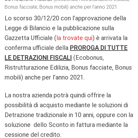
Bonus facciate, Bonus mobili) anche per l’anno 2021.
Lo scorso 30/12/20 con l’approvazione della
Legge di Bilancio e la pubblicazione sulla
Gazzetta Ufficiale (
la trovate qui
) è arrivata la
conferma ufficiale della
PROROGA DI TUTTE
LE DETRAZIONI FISCALI
(Ecobonus,
Ristrutturazione Edilizia, Bonus facciate, Bonus
mobili) anche per l’anno 2021.
La nostra azienda potrà quindi offrire la
possibilità di acquisto mediante le soluzioni di
Detrazione tradizionale in 10 anni, oppure con la
soluzione dello Sconto in fattura mediante la
cessione del credito.