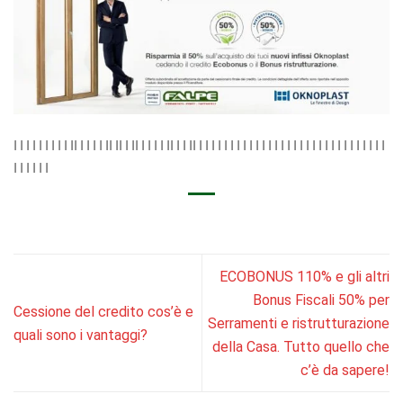
I I I I I I I I I II I I I I II II I II I I I I II I I II I I I I I I I I I I I I I I I I I I I I I I I I I I I I I I
I I I I I I
ECOBONUS 110% e gli altri
Bonus Fiscali 50% per
Cessione del credito cos’è e
Serramenti e ristrutturazione
quali sono i vantaggi?
della Casa. Tutto quello che
c’è da sapere!