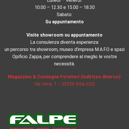
Lunedì – Venerdì:
10.00 – 12.30 e 15.00 – 18.30
Sabato:
Su appuntamento
Visite showroom su appuntamento
La consulenza diventa esperienza:
un percorso tra showroom, museo d’impresa M.A.F.O e spazi
Opificio Zappa, per comprendere al meglio le vostre
necessità.
Magazzino & Consegne Fornitori (indirizzo diverso):
Via Verdi, 1 – 22036 Erba (CO)