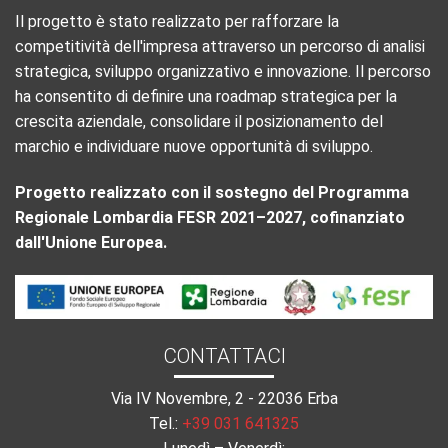
Il progetto è stato realizzato per rafforzare la
competitività dell'impresa attraverso un percorso di analisi
strategica, sviluppo organizzativo e innovazione. Il percorso
ha consentito di definire una roadmap strategica per la
crescita aziendale, consolidare il posizionamento del
marchio e individuare nuove opportunità di sviluppo.
Progetto realizzato con il sostegno del Programma
Regionale Lombardia FESR 2021–2027, cofinanziato
dall'Unione Europea.
CONTATTACI
Via IV Novembre, 2 - 22036 Erba
Tel.:
+39 031 641325