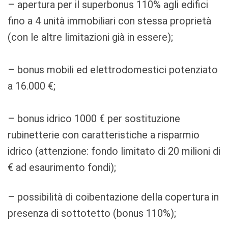
– apertura per il superbonus 110% agli edifici
fino a 4 unità immobiliari con stessa proprietà
(con le altre limitazioni già in essere);
– bonus mobili ed elettrodomestici potenziato
a 16.000 €;
– bonus idrico 1000 € per sostituzione
rubinetterie con caratteristiche a risparmio
idrico (attenzione: fondo limitato di 20 milioni di
€ ad esaurimento fondi);
– possibilità di coibentazione della copertura in
presenza di sottotetto (bonus 110%);