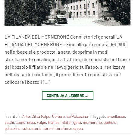
LA FILANDA DEL MORNERONE Cenni storici generali LA
FILANDA DEL MORNERONE – Fino alla prima metà del 1800
nell’erbese si è prodotta la seta, dapprima in modi
strettamente casalinghi. La trattura, che consiste nel trarre
dal bozzolo il filato e nell’avvolgerlo sull’aspo, si realizzava
nella casa dei contadini. Il procedimento consisteva nel
collocare i bozzoli […]
CONTINUA A LEGGERE
→
Inserito in
Arte
,
Città Falpe
,
Cultura
,
La Palazzina
|
Taggato
arcellasco
,
bachi
,
como
,
erba
,
Falpe
,
filanda
,
filatoi
,
gelsi
,
mornerone
,
opificio
,
palazzina
,
seta
,
storia
,
taroni
,
torciture
,
zappa