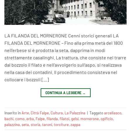
LA FILANDA DEL MORNERONE Cenni storici generali LA
FILANDA DEL MORNERONE – Fino alla prima metà del 1800
nell’erbese si è prodotta la seta, dapprima in modi
strettamente casalinghi. La trattura, che consiste nel trarre
dal bozzolo il filato e nell’avvolgerlo sull’aspo, si realizzava
nella casa dei contadini. Il procedimento consisteva nel
collocare i bozzoli […]
CONTINUA A LEGGERE
→
Inserito in
Arte
,
Città Falpe
,
Cultura
,
La Palazzina
|
Taggato
arcellasco
,
bachi
,
como
,
erba
,
Falpe
,
filanda
,
filatoi
,
gelsi
,
mornerone
,
opificio
,
palazzina
,
seta
,
storia
,
taroni
,
torciture
,
zappa