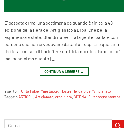
E’ passata ormai una settimana da quando è finita la 48°
edizione della fiera del Artigianato a Erba. Che bella
esperienza è stata! Star di nuovo fra la gente, parlare con
persone che non si vedevano da tanto, respirare quel aria
da fiera che solo il Lariofiere da. Diciamocelo, siamo un po’
malinconici ma questo […]
CONTINUA A LEGGERE
→
Inserito in
Città Falpe
,
Minu Bijoux
,
Mostre Mercato dell'Artigianato
|
Taggato
ARTICOLI
,
Artigianato
,
erba
,
fiera
,
GIORNALE
,
rassegna stampa