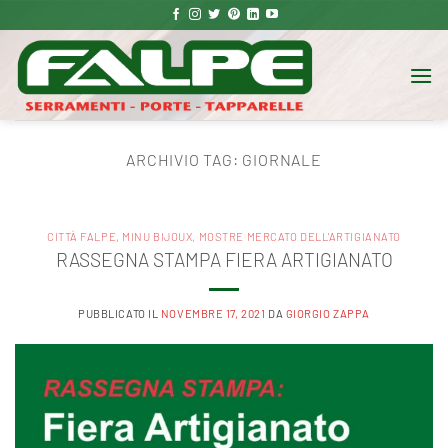
Salta
ai
contenuti
ARCHIVIO TAG:
GIORNALE
CITTÀ FALPE
,
MINU BIJOUX
,
MOSTRE MERCATO DELL'ARTIGIANATO
RASSEGNA STAMPA FIERA ARTIGIANATO
PUBBLICATO IL
NOVEMBRE 17, 2021
DA
GIORGIO ZAPPA