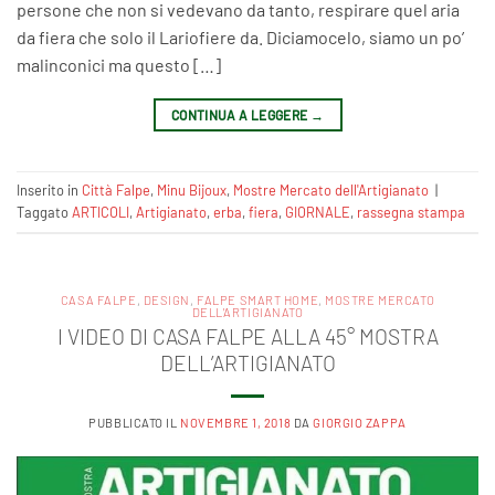
persone che non si vedevano da tanto, respirare quel aria
da fiera che solo il Lariofiere da. Diciamocelo, siamo un po’
malinconici ma questo […]
CONTINUA A LEGGERE
→
Inserito in
Città Falpe
,
Minu Bijoux
,
Mostre Mercato dell'Artigianato
|
Taggato
ARTICOLI
,
Artigianato
,
erba
,
fiera
,
GIORNALE
,
rassegna stampa
CASA FALPE
,
DESIGN
,
FALPE SMART HOME
,
MOSTRE MERCATO
DELL'ARTIGIANATO
I VIDEO DI CASA FALPE ALLA 45° MOSTRA
DELL’ARTIGIANATO
PUBBLICATO IL
NOVEMBRE 1, 2018
DA
GIORGIO ZAPPA