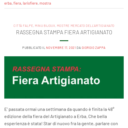
erba
,
fiera
,
lariofiere‬
,
mostra
CITTÀ FALPE
,
MINU BIJOUX
,
MOSTRE MERCATO DELL'ARTIGIANATO
RASSEGNA STAMPA FIERA ARTIGIANATO
PUBBLICATO IL
NOVEMBRE 17, 2021
DA
GIORGIO ZAPPA
E’ passata ormai una settimana da quando è finita la 48°
edizione della fiera del Artigianato a Erba. Che bella
esperienza è stata! Star di nuovo fra la gente, parlare con