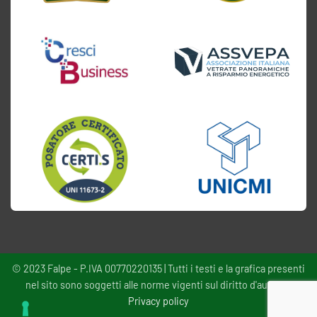
© 2023 Falpe - P.IVA 00770220135 | Tutti i testi e la grafica presenti
nel sito sono soggetti alle norme vigenti sul diritto d'autore -
Privacy policy