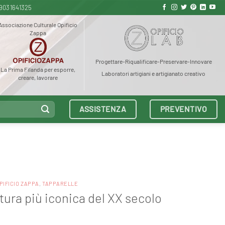
9031641325
Associazione Culturale Opificio
Zappa
Progettare-Riqualificare-Preservare-Innovare
La Prima Filanda per esporre,
Laboratori artigiani e artigianato creativo
creare, lavorare
ASSISTENZA
PREVENTIVO
PIFICIO ZAPPA
,
TAPPARELLE
ttura più iconica del XX secolo