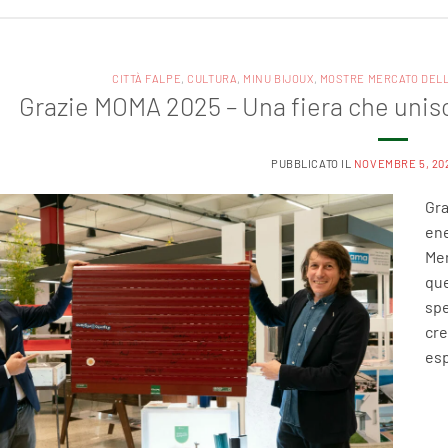
CITTÀ FALPE
,
CULTURA
,
MINU BIJOUX
,
MOSTRE MERCATO DELL
Grazie MOMA 2025 – Una fiera che unis
PUBBLICATO IL
NOVEMBRE 5, 20
Gra
ene
Mer
que
spe
cre
esp