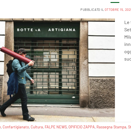
PUBBLICATO IL
OTTOBRE 15, 202
Le 
Set
Mil
inn
ogg
suo
e
,
Confartigianato
,
Cultura
,
FALPE NEWS
,
OPIFICIO ZAPPA
,
Rassegna Stampa
,
S