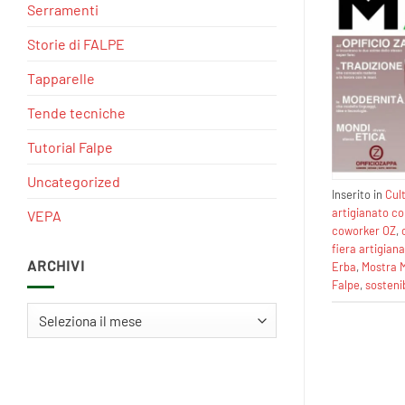
Serramenti
Storie di FALPE
Tapparelle
Tende tecniche
Tutorial Falpe
Uncategorized
Inserito in
Cul
artigianato c
VEPA
coworker OZ
,
fiera artigia
ARCHIVI
Erba
,
Mostra M
Falpe
,
sostenib
Archivi