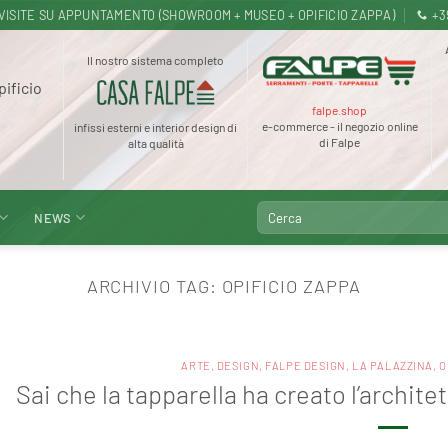
.30 · VISITE SU APPUNTAMENTO (SHOWROOM + MUSEO + OPIFICIO ZAPPA)
+3
Il nostro sistema completo
pificio
falpe.shop
e-commerce - il negozio online
infissi esterni e interior design di
di Falpe
alta qualità
Cerca:
NEWS
ARCHIVIO TAG:
OPIFICIO ZAPPA
ARTE
,
DESIGN
,
FALPE DESIGN
,
LA PALAZZINA
,
O
Sai che la tapparella ha creato l’archite