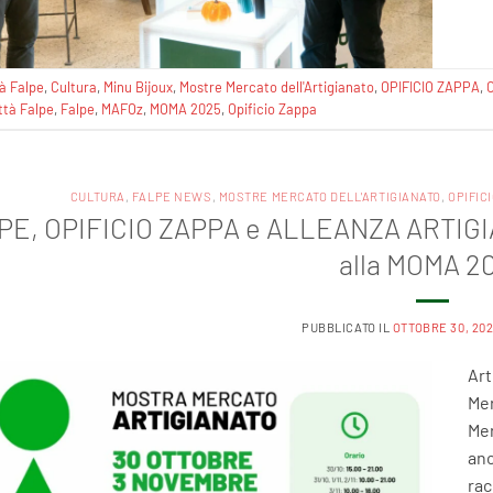
tà Falpe
,
Cultura
,
Minu Bijoux
,
Mostre Mercato dell'Artigianato
,
OPIFICIO ZAPPA
,
ttà Falpe
,
Falpe
,
MAFOz
,
MOMA 2025
,
Opificio Zappa
CULTURA
,
FALPE NEWS
,
MOSTRE MERCATO DELL'ARTIGIANATO
,
OPIFIC
PE, OPIFICIO ZAPPA e ALLEANZA ARTIGIA
alla MOMA 2
PUBBLICATO IL
OTTOBRE 30, 20
Art
Mer
Mer
anc
rac