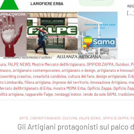
app
[…
tura
,
FALPE NEWS
,
Mostre Mercato dell'Artigianato
,
OPIFICIO ZAPPA
,
Outdoor
,
P
omasco
,
artigianato contemporaneo
,
artigianato e design
,
artigianato e innovaz
coworking creativo
,
creatività condivisa
,
cultura del fare
,
design artigianale
,
Erb
nato Lombardia
,
filiera artigiana
,
imprese del territorio
,
Innovazione Artigiana
,
ma
ercato dell’Artigianato di Erba
,
mostra MOMA Erba
,
Opificio Zappa
,
Opificio Za
ilità artigiana
,
tapparelle Falpe
,
tendaggi indoor
,
tende da sole SAMA
,
tradizion
ARTE
,
CONFARTIGIANATO
,
CULTURA
,
FALPE NEWS
,
OPIFICIO ZAPPA
,
R
Gli Artigiani protagonisti sul palco 