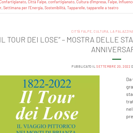
Confartigianato
,
Città Falpe
,
confartigianato
,
Cultura d’Impresa
,
Falpe
,
Influenc
r
,
Settimana per l’Energia
,
Sostenibilità
,
Tapparelle
,
tapparelle a teatro
CITTÀ FALPE
,
CULTURA
,
LA PALAZZIN
“IL TOUR DEI LOSE” – MOSTRA DELLE S
ANNIVERSA
PUBBLICATO IL
SETTEMBRE 20, 2022
Da 
gra
sta
tra
nel
pre