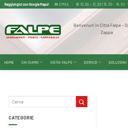
Salta
EMAIL
10.00 – 12.30 | 15.00 – 18
Raggiungici con Google Maps!
ai
contenuti
Benvenuti in Città Falpe - O
Zappa
HOME
CHI SIAMO
VISITA FALPE
SERVIZI
SOLUZIONI
CATEGORIE