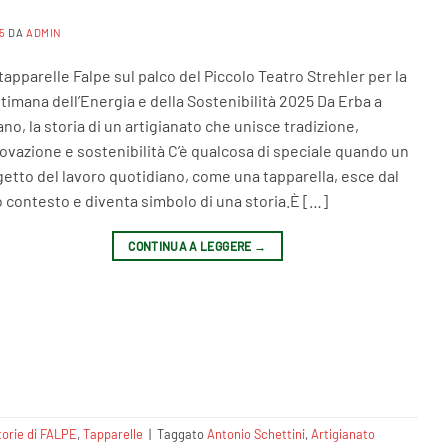
5
DA
ADMIN
tapparelle Falpe sul palco del Piccolo Teatro Strehler per la
timana dell’Energia e della Sostenibilità 2025 Da Erba a
ano, la storia di un artigianato che unisce tradizione,
ovazione e sostenibilità C’è qualcosa di speciale quando un
etto del lavoro quotidiano, come una tapparella, esce dal
 contesto e diventa simbolo di una storia.È […]
CONTINUA A LEGGERE
→
torie di FALPE
,
Tapparelle
|
Taggato
Antonio Schettini
,
Artigianato