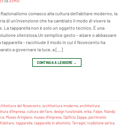
25
DA
ADMIN
 Razionalismo comasco alla cultura dell’abitare moderno, la
ria di un’invenzione che ha cambiato il modo di vivere la
e. La tapparella non è solo un oggetto tecnico. È una
oluzione silenziosa.Un semplice gesto – alzare o abbassare
 tapparella – racchiude il modo in cui il Novecento ha
arato a governare la luce, a […]
CONTINUA A LEGGERE
→
chitettura del Novecento
,
architettura moderna
,
architettura
ltura d’Impresa
,
cultura del fare
,
design funzionale
,
erba
,
Falpe
,
filanda
uce
,
Museo Artigiano
,
museo d’impresa
,
Opificio Zappa
,
patrimonio
ll’abitare
,
tapparella
,
tapparelle in alluminio
,
Terragni
,
tradizione serica