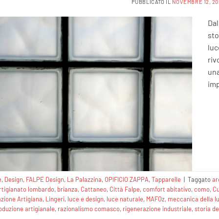
PUBBLICATO IL
NOVEMBRE 12, 20
Dal
sto
luc
riv
una
imp
e
,
Design
,
FALPE Design
,
La Palazzina
,
OPIFICIO ZAPPA
,
Tapparelle
|
Taggato
ar
rtigianato lombardo
,
brianza
,
Cattaneo
,
Città Falpe
,
comfort abitativo
,
como
,
Cu
zione Artigiana
,
Lingeri
,
luce e design
,
luce naturale
,
MAFOz
,
meccanica della l
oduzione artigianale
,
razionalismo comasco
,
rigenerazione industriale
,
storia de