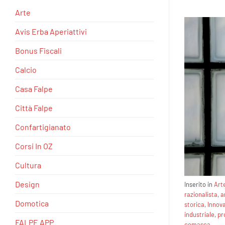
Arte
Avis Erba Aperiattivi
Bonus Fiscali
Calcio
Casa Falpe
Città Falpe
Confartigianato
Corsi In OZ
Cultura
Design
Inserito in
Art
razionalista
,
a
Domotica
storica
,
Innova
industriale
,
pr
FALPE APP
comasca