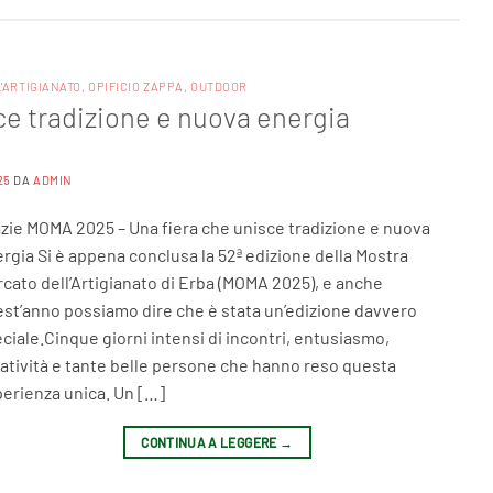
'ARTIGIANATO
,
OPIFICIO ZAPPA
,
OUTDOOR
ce tradizione e nuova energia
25
DA
ADMIN
zie MOMA 2025 – Una fiera che unisce tradizione e nuova
rgia Si è appena conclusa la 52ª edizione della Mostra
cato dell’Artigianato di Erba (MOMA 2025), e anche
st’anno possiamo dire che è stata un’edizione davvero
ciale.Cinque giorni intensi di incontri, entusiasmo,
atività e tante belle persone che hanno reso questa
erienza unica. Un […]
CONTINUA A LEGGERE
→