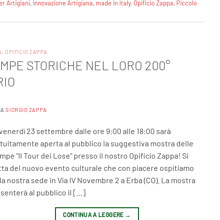
er Artigiani
,
Innovazione Artigiana
,
made in italy
,
Opificio Zappa
,
Piccolo
A
,
OPIFICIO ZAPPA
TAMPE STORICHE NEL LORO 200°
RIO
DA
GIORGIO ZAPPA
venerdì 23 settembre dalle ore 9:00 alle 18:00 sarà
tuitamente aperta al pubblico la suggestiva mostra delle
mpe “Il Tour dei Lose” presso il nostro Opificio Zappa! Si
tta del nuovo evento culturale che con piacere ospitiamo
la nostra sede in Via IV Novembre 2 a Erba (CO). La mostra
senterà al pubblico il […]
CONTINUA A LEGGERE
→