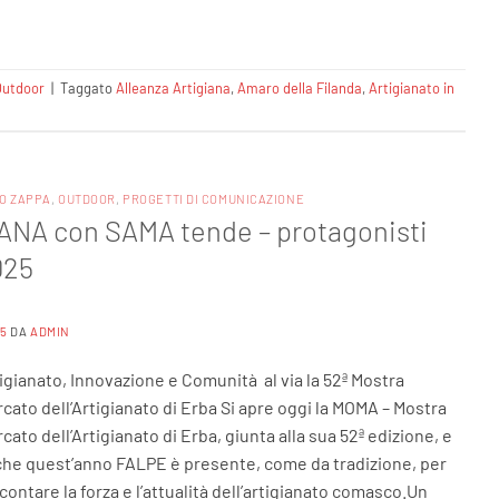
Outdoor
|
Taggato
Alleanza Artigiana
,
Amaro della Filanda
,
Artigianato in
IO ZAPPA
,
OUTDOOR
,
PROGETTI DI COMUNICAZIONE
NA con SAMA tende – protagonisti
025
25
DA
ADMIN
igianato, Innovazione e Comunità al via la 52ª Mostra
cato dell’Artigianato di Erba Si apre oggi la MOMA – Mostra
cato dell’Artigianato di Erba, giunta alla sua 52ª edizione, e
he quest’anno FALPE è presente, come da tradizione, per
contare la forza e l’attualità dell’artigianato comasco.Un