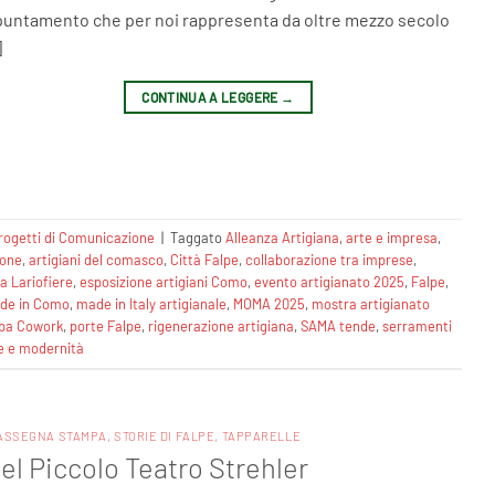
untamento che per noi rappresenta da oltre mezzo secolo
]
CONTINUA A LEGGERE
→
rogetti di Comunicazione
|
Taggato
Alleanza Artigiana
,
arte e impresa
,
ione
,
artigiani del comasco
,
Città Falpe
,
collaborazione tra imprese
,
a Lariofiere
,
esposizione artigiani Como
,
evento artigianato 2025
,
Falpe
,
de in Como
,
made in Italy artigianale
,
MOMA 2025
,
mostra artigianato
ppa Cowork
,
porte Falpe
,
rigenerazione artigiana
,
SAMA tende
,
serramenti
e e modernità
ASSEGNA STAMPA
,
STORIE DI FALPE
,
TAPPARELLE
del Piccolo Teatro Strehler