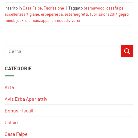
Inserito in
Casa Falpe
,
Fuorisalone
|
Taggato
bremawood
,
casafalpe
,
eccellenzeartigiane‬
,
erbepererba
,
esternegretti
,
fuorisalone2017
,
gepro
,
minùbijoux
,
oipificiozappa
,
unmododivivereì
CATEGORIE
Arte
Avis Erba Aperiattivi
Bonus Fiscali
Calcio
Casa Falpe