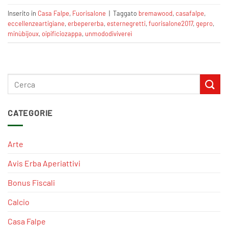
Inserito in
Casa Falpe
,
Fuorisalone
|
Taggato
bremawood
,
casafalpe
,
eccellenzeartigiane‬
,
erbepererba
,
esternegretti
,
fuorisalone2017
,
gepro
,
minùbijoux
,
oipificiozappa
,
unmododivivereì
CATEGORIE
Arte
Avis Erba Aperiattivi
Bonus Fiscali
Calcio
Casa Falpe