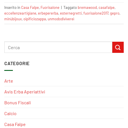
Inserito in
Casa Falpe
,
Fuorisalone
|
Taggato
bremawood
,
casafalpe
,
eccellenzeartigiane‬
,
erbepererba
,
esternegretti
,
fuorisalone2017
,
gepro
,
minùbijoux
,
oipificiozappa
,
unmododivivereì
CATEGORIE
Arte
Avis Erba Aperiattivi
Bonus Fiscali
Calcio
Casa Falpe