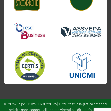
© 2023 Falpe - P.IVA 00770220135 | Tutti i testi e la grafica presenti
nel sito sono soggetti alle norme vigenti sul diritto d'autore -