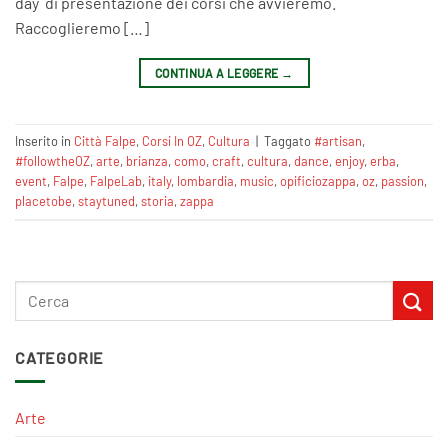
day di presentazione dei corsi che avvieremo.
Raccoglieremo […]
CONTINUA A LEGGERE
→
Inserito in
Città Falpe
,
Corsi In OZ
,
Cultura
|
Taggato
#artisan
,
#followtheOZ
,
arte
,
brianza
,
como
,
craft
,
cultura
,
dance
,
enjoy
,
erba
,
event
,
Falpe
,
FalpeLab
,
italy
,
lombardia
,
music
,
opificiozappa
,
oz
,
passion
,
placetobe
,
staytuned
,
storia
,
zappa
CATEGORIE
Arte