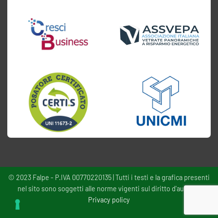
© 2023 Falpe - P.IVA 00770220135 | Tutti i testi e la grafica presenti
nel sito sono soggetti alle norme vigenti sul diritto d'autore -
Privacy policy