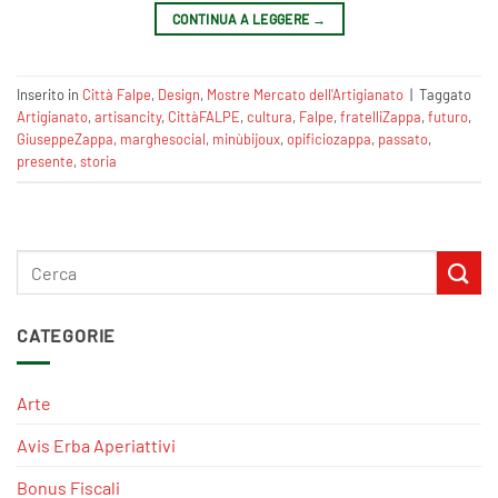
CONTINUA A LEGGERE
→
Inserito in
Città Falpe
,
Design
,
Mostre Mercato dell'Artigianato
|
Taggato
Artigianato
,
artisancity
,
CittàFALPE
,
cultura
,
Falpe
,
fratelliZappa
,
futuro
,
GiuseppeZappa
,
marghesocial
,
minùbijoux
,
opificiozappa
,
passato
,
presente
,
storia
CATEGORIE
Arte
Avis Erba Aperiattivi
Bonus Fiscali