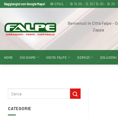
Salta
EMAIL
10.00 – 12.30 | 15.00 – 18
Raggiungici con Google Maps!
ai
contenuti
Benvenuti in Città Falpe - O
Zappa
HOME
CHI SIAMO
VISITA FALPE
SERVIZI
SOLUZIONI
CATEGORIE