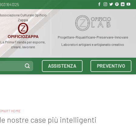
9031641325
Associazione Culturale Opificio
Zappa
Progettare-Riqualificare-Preservare-Innovare
La Prima Filanda per esporre,
Laboratori artigiani e artigianato creativo
creare, lavorare
ASSISTENZA
PREVENTIVO
SMART HOME
e nostre case più intelligenti