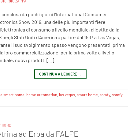
A
GIORGIO ZAPPA
è conclusa da pochi giorni l’International Consumer
ctronics Show 2019, una delle più importanti fiere
l’elettronica di consumo a livello mondiale, allestita dalla
 negli Stati Uniti d’America a partire dal 1967 a Las Vegas.
ante il suo svolgimento spesso vengono presentati, prima
la loro commercializzazione, per la prima volta a livello
diale, nuovi prodotti […]
CONTINUA A LEGGERE
→
pe smart home
,
home automation
,
las vegas
,
smart home
,
somfy
,
somfy
T HOME
vetrina ad Erba da FALPE