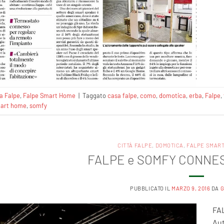
a Falpe
,
Falpe Smart Home
|
Taggato
casa falpe
,
como
,
domotica
,
erba
,
Falpe
,
art home
,
somfy
CITTÀ FALPE
,
DOMOTICA
,
FALPE SMAR
FALPE e SOMFY CONNES
PUBBLICATO IL
MARZO 9, 2016
DA
G
FA
Aut