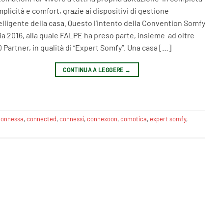
plicità e comfort, grazie ai dispositivi di gestione
elligente della casa. Questo l’intento della Convention Somfy
lia 2016, alla quale FALPE ha preso parte, insieme ad oltre
 Partner, in qualità di “Expert Somfy“. Una casa […]
CONTINUA A LEGGERE
→
connessa
,
connected
,
connessi
,
connexoon
,
domotica
,
expert somfy
,