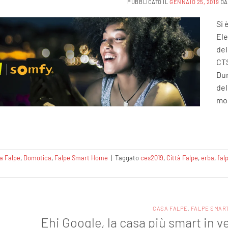
PUBBLICATO IL
GENNAIO 25, 2019
D
Si 
Ele
del
CTS
Dur
del
mon
a Falpe
,
Domotica
,
Falpe Smart Home
|
Taggato
ces2019
,
Città Falpe
,
erba
,
fal
CASA FALPE
,
FALPE SMAR
Ehi Google, la casa più smart in 