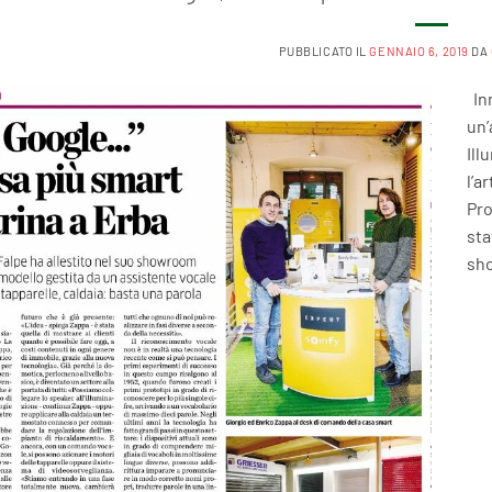
PUBBLICATO IL
GENNAIO 6, 2019
DA
Inn
un’
Ill
l’a
Pro
sta
sh