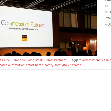
sem
int
Ita
400
tà Falpe
,
Domotica
,
Falpe Smart Home
,
Partners
|
Taggato
automazione
,
casa 
home automation
,
smart home
,
somfy
,
somfyitaly
,
tahoma