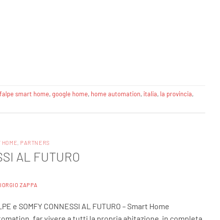
falpe smart home
,
google home
,
home automation
,
italia
,
la provincia
,
T HOME
,
PARTNERS
SI AL FUTURO
IORGIO ZAPPA
LPE e SOMFY CONNESSI AL FUTURO – Smart Home
omation, far vivere a tutti la propria abitazione in completa