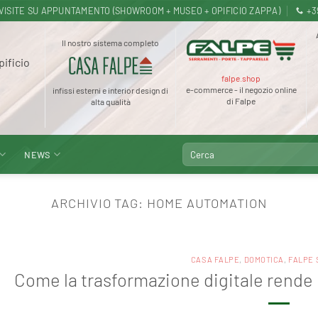
.30 · VISITE SU APPUNTAMENTO (SHOWROOM + MUSEO + OPIFICIO ZAPPA)
+3
Il nostro sistema completo
pificio
falpe.shop
e-commerce - il negozio online
infissi esterni e interior design di
di Falpe
alta qualità
Cerca:
NEWS
ARCHIVIO TAG:
HOME AUTOMATION
CASA FALPE
,
DOMOTICA
,
FALPE 
Come la trasformazione digitale rende l