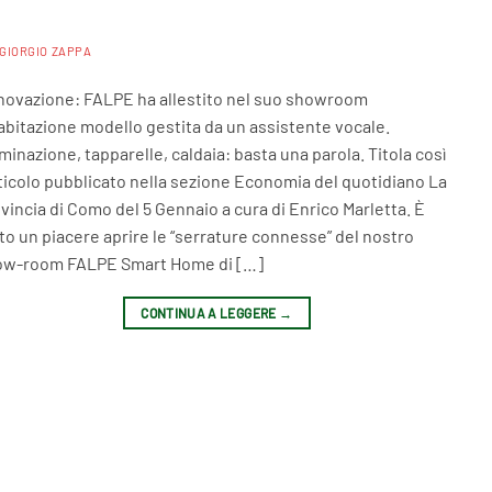
GIORGIO ZAPPA
ovazione: FALPE ha allestito nel suo showroom
abitazione modello gestita da un assistente vocale.
uminazione, tapparelle, caldaia: basta una parola. Titola così
rticolo pubblicato nella sezione Economia del quotidiano La
vincia di Como del 5 Gennaio a cura di Enrico Marletta. È
to un piacere aprire le “serrature connesse” del nostro
ow-room FALPE Smart Home di […]
CONTINUA A LEGGERE
→