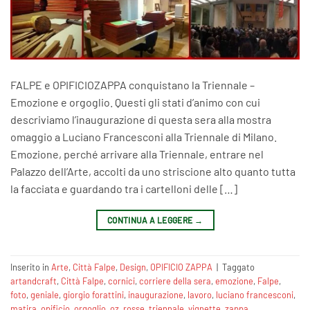
FALPE e OPIFICIOZAPPA conquistano la Triennale –
Emozione e orgoglio. Questi gli stati d’animo con cui
descriviamo l’inaugurazione di questa sera alla mostra
omaggio a Luciano Francesconi alla Triennale di Milano.
Emozione, perché arrivare alla Triennale, entrare nel
Palazzo dell’Arte, accolti da uno striscione alto quanto tutta
la facciata e guardando tra i cartelloni delle […]
CONTINUA A LEGGERE
→
Inserito in
Arte
,
Città Falpe
,
Design
,
OPIFICIO ZAPPA
|
Taggato
artandcraft
,
Città Falpe
,
cornici
,
corriere della sera
,
emozione
,
Falpe
,
foto
,
geniale
,
giorgio forattini
,
inaugurazione
,
lavoro
,
luciano francesconi
,
matira
,
opificio
,
orgoglio
,
oz
,
rosse
,
triennale
,
vignette
,
zappa