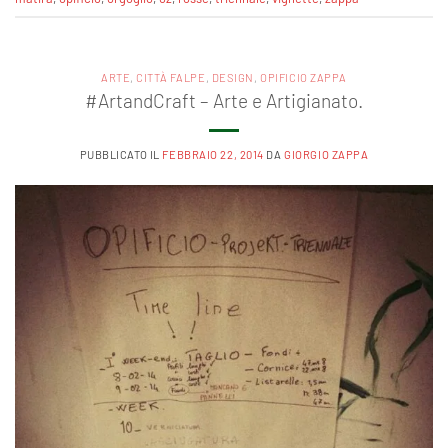
ARTE
,
CITTÀ FALPE
,
DESIGN
,
OPIFICIO ZAPPA
#ArtandCraft – Arte e Artigianato.
PUBBLICATO IL
FEBBRAIO 22, 2014
DA
GIORGIO ZAPPA