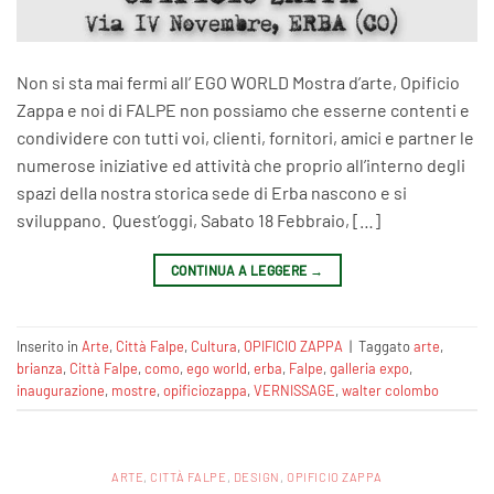
Non si sta mai fermi all’ EGO WORLD Mostra d’arte, Opificio
Zappa e noi di FALPE non possiamo che esserne contenti e
condividere con tutti voi, clienti, fornitori, amici e partner le
numerose iniziative ed attività che proprio all’interno degli
spazi della nostra storica sede di Erba nascono e si
sviluppano. Quest’oggi, Sabato 18 Febbraio, […]
CONTINUA A LEGGERE
→
Inserito in
Arte
,
Città Falpe
,
Cultura
,
OPIFICIO ZAPPA
|
Taggato
arte
,
brianza
,
Città Falpe
,
como
,
ego world
,
erba
,
Falpe
,
galleria expo
,
inaugurazione
,
mostre
,
opificiozappa
,
VERNISSAGE
,
walter colombo
ARTE
,
CITTÀ FALPE
,
DESIGN
,
OPIFICIO ZAPPA