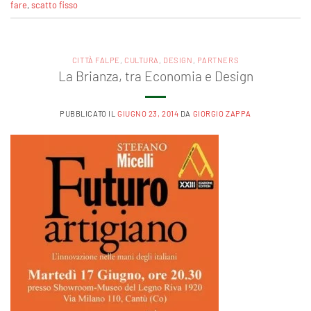
fare
,
scatto fisso
CITTÀ FALPE
,
CULTURA
,
DESIGN
,
PARTNERS
La Brianza, tra Economia e Design
PUBBLICATO IL
GIUGNO 23, 2014
DA
GIORGIO ZAPPA