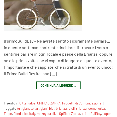
#primoBuildDay – Ne avrete sentito sicuramente parlare…
in queste settimane potreste rischiare di trovare flyers o
sentirne parlare in ogni locale e paese della Brianza, oppure
se è la prima volta che vi capita di leggere di questo evento,
l’importante è che sappiate che si tratta di un evento unico!
Il Primo Build Day italiano […]
CONTINUA A LEGGERE
→
Inserito in
Città Falpe
,
OPIFICIO ZAPPA
,
Progetti di Comunicazione
|
Taggato
Artigianato
,
artigiani
,
bici
,
brianza
,
Cicli Brianza
,
como
,
erba
,
Falpe
,
fixed bike
,
italy
,
makeyourbike
,
Opificio Zappa
,
primoBuilDay
,
saper