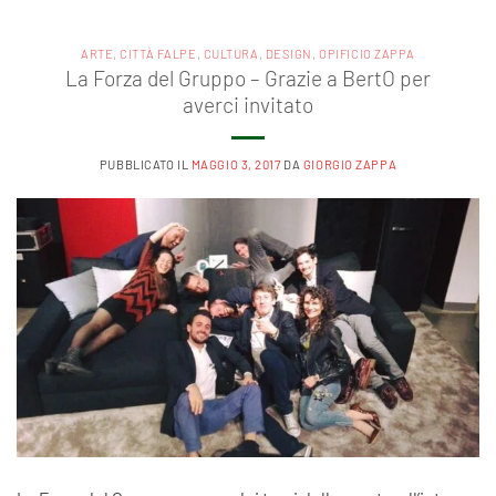
ARTE
,
CITTÀ FALPE
,
CULTURA
,
DESIGN
,
OPIFICIO ZAPPA
La Forza del Gruppo – Grazie a BertO per
averci invitato
PUBBLICATO IL
MAGGIO 3, 2017
DA
GIORGIO ZAPPA