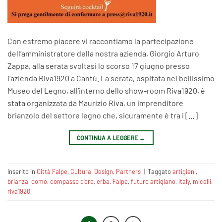
Con estremo piacere vi raccontiamo la partecipazione
dell’amministratore della nostra azienda, Giorgio Arturo
Zappa, alla serata svoltasi lo scorso 17 giugno presso
l’azienda Riva1920 a Cantù. La serata, ospitata nel bellissimo
Museo del Legno, all’interno dello show-room Riva1920, è
stata organizzata da Maurizio Riva, un imprenditore
brianzolo del settore legno che, sicuramente è tra i […]
CONTINUA A LEGGERE
→
Inserito in
Città Falpe
,
Cultura
,
Design
,
Partners
|
Taggato
artigiani
,
brianza
,
como
,
compasso d'oro
,
erba
,
Falpe
,
futuro artigiano
,
italy
,
micelli
,
riva1920