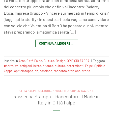
La Forza del Gruppo era uno dei temi della serata, all’interno
del concetto più ampio che definiva l’incontro: “Valore,
Etica, Impresa Gruppo – Vincere sui mercati in tempi di crisi”
(leggi qui lo storify). In questo articolo vogliamo condividere
con voi ciò che Valentina di BertO ha pensato di noi, mentre
stava preparando la magnifica serata […]
CONTINUA A LEGGERE
→
Inserito in
Arte
,
Città Falpe
,
Cultura
,
Design
,
OPIFICIO ZAPPA
|
Taggato
#bertolive
,
artigiani
,
berto
,
brianza
,
cultura
,
determinati
,
Falpe
,
Opificio
Zappa
,
opificiozappa
,
oz
,
passione
,
racconto artigiano
,
storia
CITTÀ FALPE
,
CULTURA
,
PROGETTI DI COMUNICAZIONE
Rassegna Stampa – Raccontare il Made in
Italy in Città Falpe