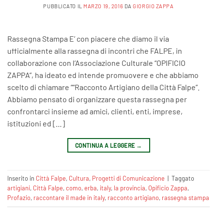
PUBBLICATO IL
MARZO 19, 2016
DA
GIORGIO ZAPPA
Rassegna Stampa E’ con piacere che diamo il via
ufficialmente alla rassegna di incontri che FALPE, in
collaborazione con l’Associazione Culturale “OPIFICIO
ZAPPA”, ha ideato ed intende promuovere e che abbiamo
scelto di chiamare ““Racconto Artigiano della Città Falpe”.
Abbiamo pensato di organizzare questa rassegna per
confrontarci insieme ad amici, clienti, enti, imprese,
istituzioni ed […]
CONTINUA A LEGGERE
→
Inserito in
Città Falpe
,
Cultura
,
Progetti di Comunicazione
|
Taggato
artigiani
,
Città Falpe
,
como
,
erba
,
italy
,
la provincia
,
Opificio Zappa
,
Profazio
,
raccontare il made in italy
,
racconto artigiano
,
rassegna stampa