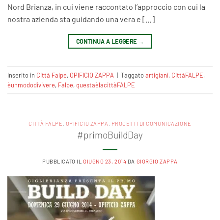
Nord Brianza, in cui viene raccontato l’approccio con cui la
nostra azienda sta guidando una vera e […]
CONTINUA A LEGGERE
→
Inserito in
Città Falpe
,
OPIFICIO ZAPPA
|
Taggato
artigiani
,
CittàFALPE
,
èunmododivivere‬
,
Falpe
,
questaèlacittàFALPE‬
CITTÀ FALPE
,
OPIFICIO ZAPPA
,
PROGETTI DI COMUNICAZIONE
#primoBuildDay
PUBBLICATO IL
GIUGNO 23, 2014
DA
GIORGIO ZAPPA