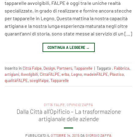
tapparelle avvolgibili, FALPE è oggi tra le uniche realtà
specializzate, in grado di realizzare e fornire ancora stecche
per tapparelle in Legno. Questa mattina la nostra capacità
artigiana e la nostra lunga esperienza maturata negli oltre
quarant’anni di storia, sono state messe al servizio di un […]
CONTINUA A LEGGERE
→
Inserito in
Città Falpe
,
Design
,
Partners
,
Tapparelle
|
Taggato
. Fabbrica‬
,
artigiani
,
Avvolgibili‬
,
CittàFALPE
,
erba
,
Legno‬
,
madeinFALPE
,
Plastica‬
,
qualitàFALPE
,
sceglifalpe
,
Tapparelle
CITTÀ FALPE
,
OPIFICIO ZAPPA
Dalla Città all’Opificio – La trasformazione
artigianale delle aziende
PUBBLICATO IL
OTTOBRE 14, 2015
DA
GIORGIO ZAPPA