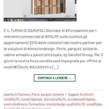
È IL TURNO DI GAROFOLI Giornate di ‪#‎Formazione‬ per i
referenti commerciali di ‪#‎FALPE‬ sulle novità e gli
aggiornamenti 2015 delle collezioni del nostro partner per
le soluzioni di ‪#‎Interiordesign‬. Porte, parquet, boiserie,
cabine armadio e pareti attrezzate, by Garofoli Group. Per 3
giorni la nostra forza vendita sarà impegnata per offrire ai
nostri‪#‎Clienti‬, ‪#‎Architetti‬ e […]
CONTINUA A LEGGERE
→
Inserito in
Partners
,
Porte, parquet, boiserie
|
Taggato
‎Architetti‬
,
CittàFALPE
,
curaArtigianale‬‪
,
DiscoveryFALPE
,
eccellenzaArtigiana‬
,
èunmododivivere‬
,
Formazione‬
,
Interiordesign‬
,
qualitàFALPE
,
sceglifalpe
,
TeamFALPE‬
,
TecnicoCommerciale