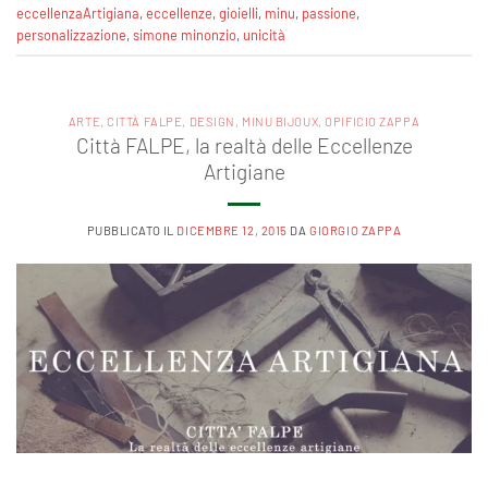
eccellenzaArtigiana‬
,
eccellenze
,
gioielli
,
minu
,
passione
,
personalizzazione
,
simone minonzio
,
unicità
ARTE
,
CITTÀ FALPE
,
DESIGN
,
MINU BIJOUX
,
OPIFICIO ZAPPA
Città FALPE, la realtà delle Eccellenze
Artigiane
PUBBLICATO IL
DICEMBRE 12, 2015
DA
GIORGIO ZAPPA