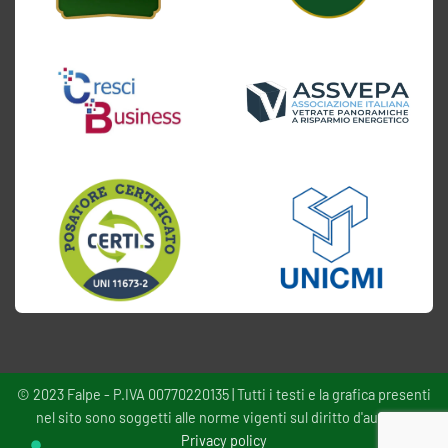
© 2023 Falpe - P.IVA 00770220135 | Tutti i testi e la grafica presenti
nel sito sono soggetti alle norme vigenti sul diritto d'autore -
Privacy policy