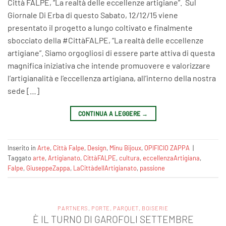
Città FALPE, “La realtà delle eccellenze artigiane”. Sul
Giornale Di Erba di questo Sabato, 12/12/15 viene
presentato il progetto a lungo coltivato e finalmente
sbocciato della #CittàFALPE, “La realtà delle eccellenze
artigiane”. Siamo orgogliosi di essere parte attiva di questa
magnifica iniziativa che intende promuovere e valorizzare
l’artigianalità e l’eccellenza artigiana, all’interno della nostra
sede […]
CONTINUA A LEGGERE
→
Inserito in
Arte
,
Città Falpe
,
Design
,
Minu Bijoux
,
OPIFICIO ZAPPA
|
Taggato
arte
,
Artigianato
,
CittàFALPE
,
cultura
,
eccellenzaArtigiana‬
,
Falpe
,
GiuseppeZappa
,
LaCittàdellArtigianato
,
passione
PARTNERS
,
PORTE, PARQUET, BOISERIE
È IL TURNO DI GAROFOLI SETTEMBRE