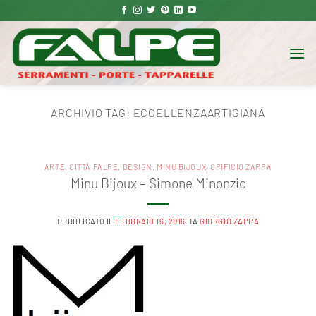
Salta
ai
contenuti
ARCHIVIO TAG:
ECCELLENZAARTIGIANA‬
ARTE
,
CITTÀ FALPE
,
DESIGN
,
MINU BIJOUX
,
OPIFICIO ZAPPA
Minu Bijoux – Simone Minonzio
PUBBLICATO IL
FEBBRAIO 16, 2016
DA
GIORGIO ZAPPA