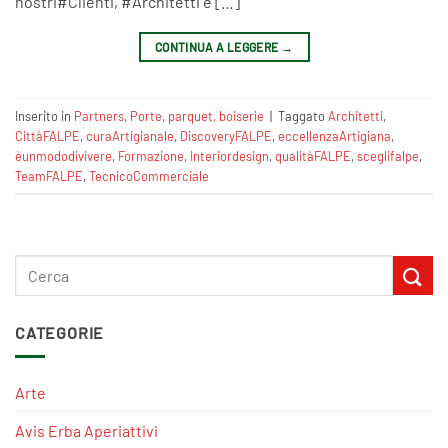
nostri‪#‎Clienti‬, ‪#‎Architetti‬ e […]
CONTINUA A LEGGERE
→
Inserito in
Partners
,
Porte, parquet, boiserie
|
Taggato
‎Architetti‬
,
CittàFALPE
,
curaArtigianale‬‪
,
DiscoveryFALPE
,
eccellenzaArtigiana‬
,
èunmododivivere‬
,
Formazione‬
,
Interiordesign‬
,
qualitàFALPE
,
sceglifalpe
,
TeamFALPE‬
,
TecnicoCommerciale
CATEGORIE
Arte
Avis Erba Aperiattivi