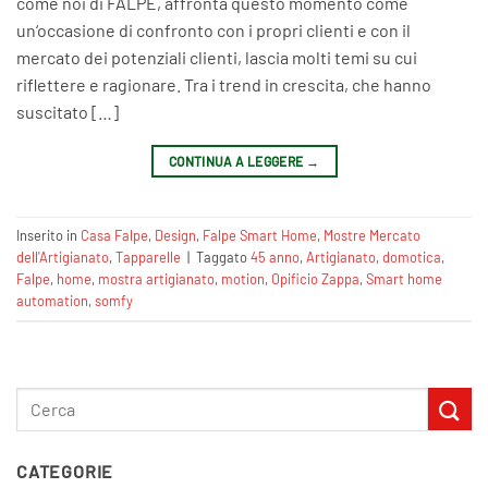
come noi di FALPE, affronta questo momento come
un‘occasione di confronto con i propri clienti e con il
mercato dei potenziali clienti, lascia molti temi su cui
riflettere e ragionare. Tra i trend in crescita, che hanno
suscitato […]
CONTINUA A LEGGERE
→
Inserito in
Casa Falpe
,
Design
,
Falpe Smart Home
,
Mostre Mercato
dell'Artigianato
,
Tapparelle
|
Taggato
45 anno
,
Artigianato
,
domotica
,
Falpe
,
home
,
mostra artigianato
,
motion
,
Opificio Zappa
,
Smart home
automation
,
somfy
CATEGORIE