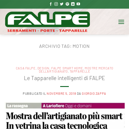
Salta
ai
contenuti
ARCHIVIO TAG:
MOTION
CASA FALPE
,
DESIGN
,
FALPE SMART HOME
,
MOSTRE MERCATO
DELL'ARTIGIANATO
,
TAPPARELLE
Le Tapparelle intelligenti di FALPE
PUBBLICATO IL
NOVEMBRE 5, 2018
DA
GIORGIO ZAPPA