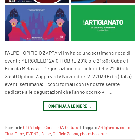
FALPE – OPIFICIO ZAPPA vi invita ad una settimana ricca di
eventi: MERCOLEDI’ 24 OTTOBRE 2018 ore 21:30: Cuba e i
Rum da Melassa – Degustazione mercoledì delle 21:30 alle
23:30 Opificio Zappa via IV Novembre, 2, 22036 Erba (Italia)
eventi settimana; Eccoci tornati con le nostre serate
dedicate alle degustazioni che l’anno scorso vi […]
CONTINUA A LEGGERE
→
Inserito in
Città Falpe
,
Corsi In OZ
,
Cultura
|
Taggato
Artigianato
,
canto
,
Città Falpe
,
EVENTI
,
Falpe
,
Opificio Zappa
,
photoshop
,
rum