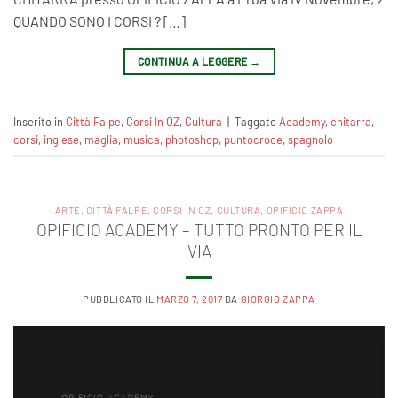
QUANDO SONO I CORSI ? […]
CONTINUA A LEGGERE
→
Inserito in
Città Falpe
,
Corsi In OZ
,
Cultura
|
Taggato
Academy
,
chitarra
,
corsi
,
inglese
,
maglia
,
musica
,
photoshop
,
puntocroce
,
spagnolo
ARTE
,
CITTÀ FALPE
,
CORSI IN OZ
,
CULTURA
,
OPIFICIO ZAPPA
OPIFICIO ACADEMY – TUTTO PRONTO PER IL
VIA
PUBBLICATO IL
MARZO 7, 2017
DA
GIORGIO ZAPPA