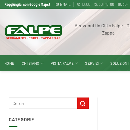
Salta
EMAIL
10.00 – 12.30 | 15.00 – 18
Raggiungici con Google Maps!
ai
contenuti
Benvenuti in Città Falpe - O
Zappa
HOME
CHI SIAMO
VISITA FALPE
SERVIZI
SOLUZIONI
CATEGORIE