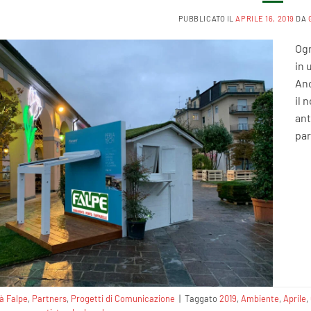
PUBBLICATO IL
APRILE 16, 2019
DA
Ogn
in 
Anc
il 
ant
par
tà Falpe
,
Partners
,
Progetti di Comunicazione
|
Taggato
2019
,
Ambiente
,
Aprile
,