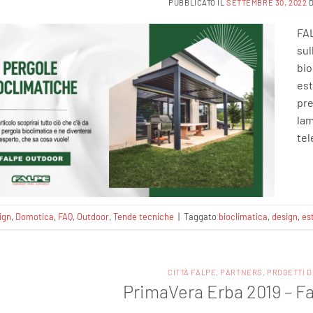
PUBBLICATO IL
SETTEMBRE 30, 2022
FAL
sul
bio
est
pre
lam
tel
ign
,
Domotica
,
FAQ
,
Outdoor
,
Tende tecniche
|
Taggato
bioclimatica
,
design
,
es
CITTÀ FALPE
,
PARTNERS
,
PROGETTI D
PrimaVera Erba 2019 – F