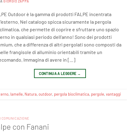
DA
GIORGIO ZAPPA
PE Outdoor è la gamma di prodotti FALPE incentrata
l’esterno. Nel catalogo spicca sicuramente la pergola
climatica, che permette di coprire e sfruttare uno spazio
erno in qualsiasi periodo dell’anno! Sono dei prodotti
mium, che a differenza di altri pergolati sono composti da
elle frangisole di alluminio orientabili tramite un
ecomando. Immagina di avere in […]
CONTINUA A LEGGERE
→
terno
,
lamelle
,
Natura
,
outdoor
,
pergola bioclimatica
,
pergole
,
vantaggi
I COMUNICAZIONE
alpe con Fanani