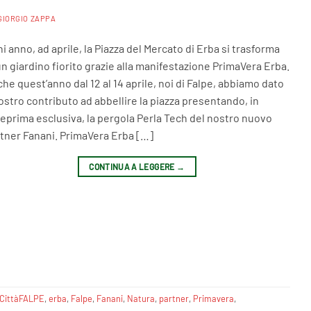
GIORGIO ZAPPA
i anno, ad aprile, la Piazza del Mercato di Erba si trasforma
un giardino fiorito grazie alla manifestazione PrimaVera Erba.
he quest’anno dal 12 al 14 aprile, noi di Falpe, abbiamo dato
nostro contributo ad abbellire la piazza presentando, in
eprima esclusiva, la pergola Perla Tech del nostro nuovo
tner Fanani. PrimaVera Erba […]
CONTINUA A LEGGERE
→
CittàFALPE
,
erba
,
Falpe
,
Fanani
,
Natura
,
partner
,
Primavera
,