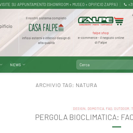
.30 · VISITE SU APPUNTAMENTO (SHOWROOM + MUSEO + OPIFICIO ZAPPA)
+3
Il nostro sistema completo
pificio
falpe.shop
e-commerce - il negozio online
infissi esterni e interior design di
di Falpe
alta qualità
Cerca:
NEWS
ARCHIVIO TAG:
NATURA
DESIGN
,
DOMOTICA
,
FAQ
,
OUTDOOR
,
PERGOLA BIOCLIMATICA: FA