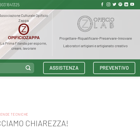
9031641325
Associazione Culturale Opificio
Zappa
Progettare-Riqualificare-Preservare-Innovare
La Prima Filanda per esporre,
Laboratori artigiani e artigianato creativo
creare, lavorare
ASSISTENZA
PREVENTIVO
TENDE TECNICHE
CCIAMO CHIAREZZA!