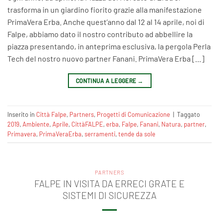
trasforma in un giardino fiorito grazie alla manifestazione
PrimaVera Erba. Anche quest’anno dal 12 al 14 aprile, noi di
Falpe, abbiamo dato il nostro contributo ad abbellire la
piazza presentando, in anteprima esclusiva, la pergola Perla
Tech del nostro nuovo partner Fanani. PrimaVera Erba […]
CONTINUA A LEGGERE
→
Inserito in
Città Falpe
,
Partners
,
Progetti di Comunicazione
|
Taggato
2019
,
Ambiente
,
Aprile
,
CittàFALPE
,
erba
,
Falpe
,
Fanani
,
Natura
,
partner
,
Primavera
,
PrimaVeraErba
,
serramenti
,
tende da sole
PARTNERS
FALPE IN VISITA DA ERRECI GRATE E
SISTEMI DI SICUREZZA