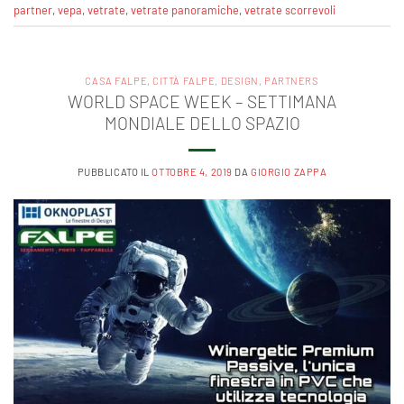
partner
,
vepa
,
vetrate
,
vetrate panoramiche
,
vetrate scorrevoli
CASA FALPE
,
CITTÀ FALPE
,
DESIGN
,
PARTNERS
WORLD SPACE WEEK – SETTIMANA
MONDIALE DELLO SPAZIO
PUBBLICATO IL
OTTOBRE 4, 2019
DA
GIORGIO ZAPPA