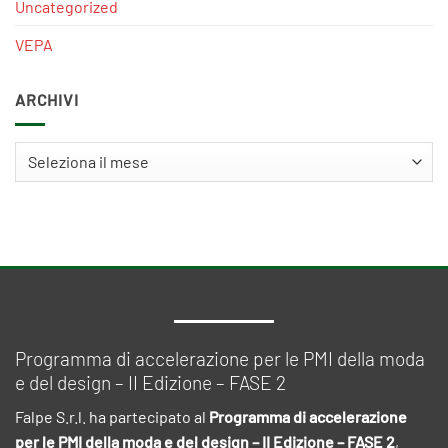
Uncategorized
VEPA
ARCHIVI
Archivi
Programma di accelerazione per le PMI della moda
e del design – II Edizione – FASE 2
Falpe S.r.l. ha partecipato al
Programma di accelerazione
per le PMI della moda e del design – II Edizione – FASE 2
,