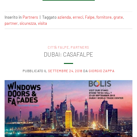
Inserito in
Partners
|
Taggato
azienda
,
erreci
,
Falpe
,
fornitore
,
grate
,
partner
,
sicurezza
,
visita
CITTÀ FALPE
,
PARTNERS
DUBAI: CASAFALPE
PUBBLICATO IL
SETTEMBRE 24, 2018
DA
GIORGIO ZAPPA