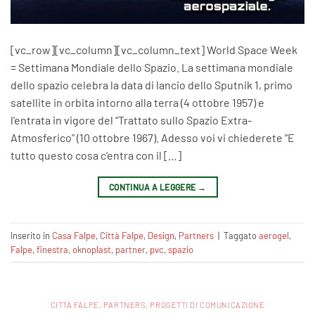
[vc_row][vc_column][vc_column_text] World Space Week
= Settimana Mondiale dello Spazio. La settimana mondiale
dello spazio celebra la data di lancio dello Sputnik 1, primo
satellite in orbita intorno alla terra (4 ottobre 1957) e
l’entrata in vigore del “Trattato sullo Spazio Extra-
Atmosferico” (10 ottobre 1967). Adesso voi vi chiederete “E
tutto questo cosa c’entra con il […]
CONTINUA A LEGGERE
→
Inserito in
Casa Falpe
,
Città Falpe
,
Design
,
Partners
|
Taggato
aerogel
,
Falpe
,
finestra
,
oknoplast
,
partner
,
pvc
,
spazio
CITTÀ FALPE
,
PARTNERS
,
PROGETTI DI COMUNICAZIONE