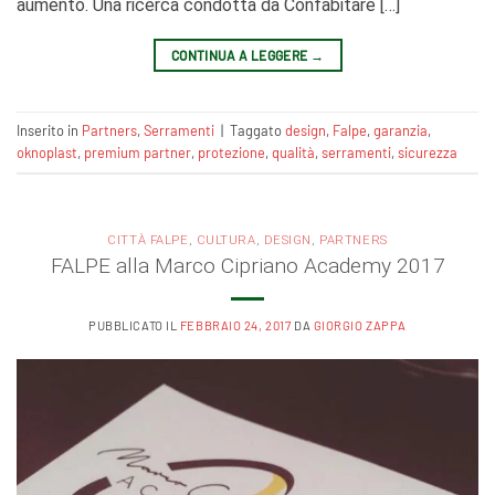
aumento. Una ricerca condotta da Confabitare […]
CONTINUA A LEGGERE
→
Inserito in
Partners
,
Serramenti
|
Taggato
design
,
Falpe
,
garanzia
,
oknoplast
,
premium partner
,
protezione
,
qualità
,
serramenti
,
sicurezza
CITTÀ FALPE
,
CULTURA
,
DESIGN
,
PARTNERS
FALPE alla Marco Cipriano Academy 2017
PUBBLICATO IL
FEBBRAIO 24, 2017
DA
GIORGIO ZAPPA