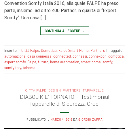
Convention Somfy Italia 2016, alla quale FALPE ha preso
parte, insieme ad oltre 400 Partner, in qualità di “Expert
Somfy“. Una casa […]
CONTINUA A LEGGERE
→
Inserito in
Città Falpe
,
Domotica
,
Falpe Smart Home
,
Partners
|
Taggato
automazione
,
casa connessa
,
connected
,
connessi
,
connexoon
,
domotica
,
expert somfy
,
Falpe
,
futuro
,
home automation
,
smart home
,
somfy
,
somfyitaly
,
tahoma
CITTÀ FALPE
,
DESIGN
,
PARTNERS
,
TAPPARELLE
DIABOLIK E’ TORNATO – Testimonial
Tapparelle di Sicurezza Croci
PUBBLICATO IL
MARZO 4, 2016
DA
GIORGIO ZAPPA