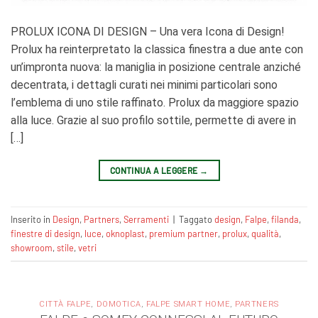
PROLUX ICONA DI DESIGN – Una vera Icona di Design!
Prolux ha reinterpretato la classica finestra a due ante con
un’impronta nuova: la maniglia in posizione centrale anziché
decentrata, i dettagli curati nei minimi particolari sono
l’emblema di uno stile raffinato. Prolux da maggiore spazio
alla luce. Grazie al suo profilo sottile, permette di avere in
[…]
CONTINUA A LEGGERE
→
Inserito in
Design
,
Partners
,
Serramenti
|
Taggato
design
,
Falpe
,
filanda
,
finestre di design
,
luce
,
oknoplast
,
premium partner
,
prolux
,
qualità
,
showroom
,
stile
,
vetri
CITTÀ FALPE
,
DOMOTICA
,
FALPE SMART HOME
,
PARTNERS