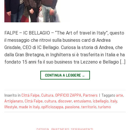
FALPE – IC BELLAGIO – “The Art of travel in Italy”, questo
il messaggio che ritrovi sulla business card di Andrea
Grisdale, CEO di IC Bellagio. Curiosa la storia di Andrea, che
dalla Gran Bretagna, in Inghilterra si è trasferita in Italia e ha
fondato 15 anni fa il suo business tra Lezzeno e Bellagio […]
CONTINUA A LEGGERE
→
Inserito in
Città Falpe
,
Cultura
,
OPIFICIO ZAPPA
,
Partners
|
Taggato
arte
,
Artigianato
,
Città Falpe
,
cultura
,
discover
,
entusiamo
,
icbellagio
,
italy
,
lifestyle
,
made in italy
,
opificiozappa
,
passione
,
territorio
,
turismo
DESIGN
,
PARTNERS
,
SERRAMENTI